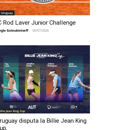
C Uruguay
C Rod Laver Junior Challenge
rgio Goloubintseff
-
06/07/2026
illie Jean King Cup
ruguay disputa la Billie Jean King
up.