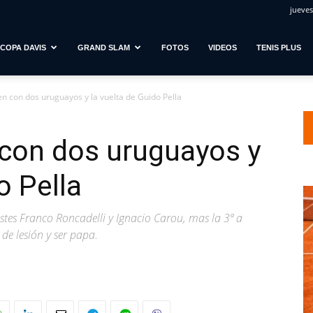
jueves
COPA DAVIS
GRAND SLAM
FOTOS
VIDEOS
TENIS PLUS
n con dos uruguayos y la vuelta de Guido Pella
 con dos uruguayos y
o Pella
estes Franco Roncadelli y Ignacio Carou, mas la 3ª a
de lesión y ser papa.