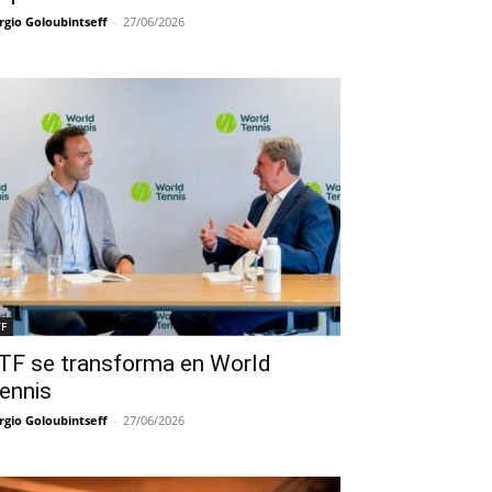
rgio Goloubintseff
-
27/06/2026
TF
TF se transforma en World
ennis
rgio Goloubintseff
-
27/06/2026