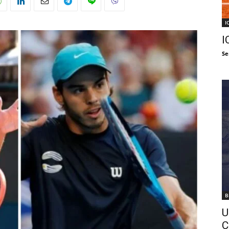
I
I
Se
B
U
C