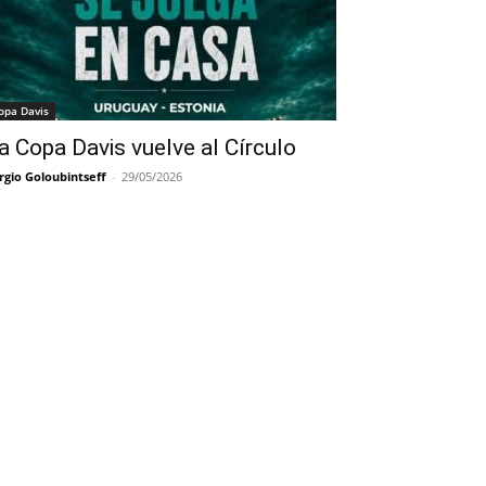
opa Davis
a Copa Davis vuelve al Círculo
rgio Goloubintseff
-
29/05/2026