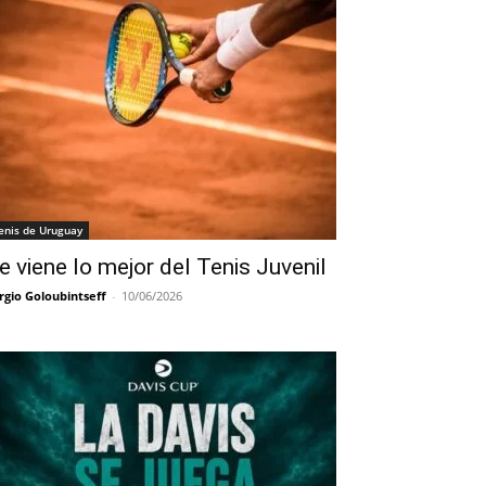
enis de Uruguay
e viene lo mejor del Tenis Juvenil
rgio Goloubintseff
-
10/06/2026