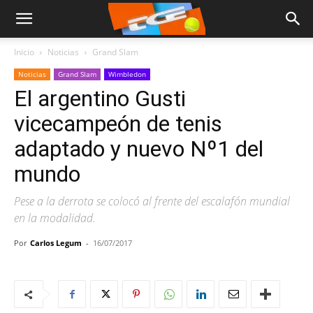
Inicio
Noticias
Grand Slam
Noticias
Grand Slam
Wimbledon
El argentino Gusti
vicecampeón de tenis
adaptado y nuevo Nº1 del
mundo
Pese a la derrota se colocó al frente del escalafón mundial
en la modalidad.
Por
Carlos Legum
-
16/07/2017