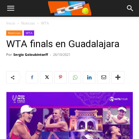
Inicio
Noticias
WTA
Noticias
WTA
WTA finals en Guadalajara
Por
Sergio Goloubintseff
-
26/10/2021