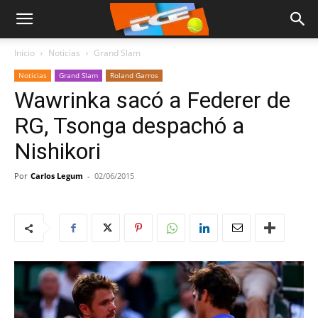
Inicio
Noticias
Grand Slam
Noticias
Grand Slam
Roland Garros
Wawrinka sacó a Federer de
RG, Tsonga despachó a
Nishikori
Por
Carlos Legum
-
02/06/2015