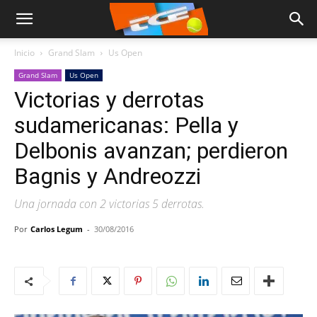
Inicio
Grand Slam
Us Open
Grand Slam
Us Open
Victorias y derrotas
sudamericanas: Pella y
Delbonis avanzan; perdieron
Bagnis y Andreozzi
Una jornada con 2 victorias 5 derrotas.
Por
Carlos Legum
-
30/08/2016