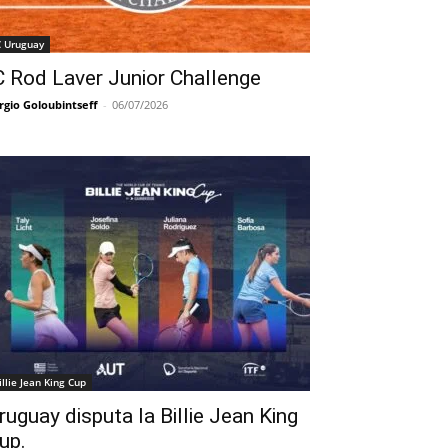
C Uruguay
C Rod Laver Junior Challenge
rgio Goloubintseff
-
06/07/2026
illie Jean King Cup
ruguay disputa la Billie Jean King
up.