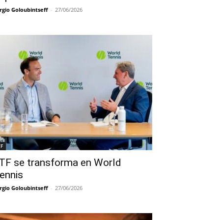
rgio Goloubintseff
-
27/06/2026
TF
TF se transforma en World
ennis
rgio Goloubintseff
-
27/06/2026