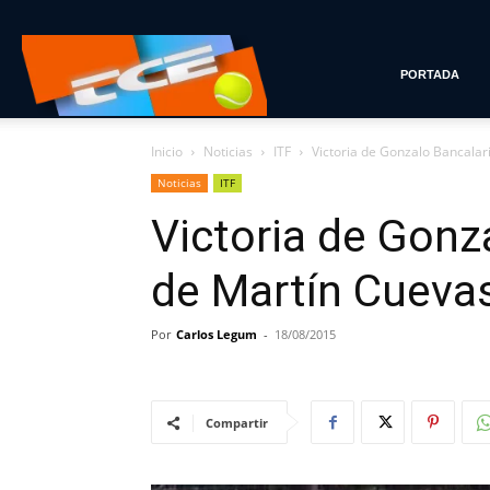
Tenis
PORTADA
Inicio
Noticias
ITF
Victoria de Gonzalo Bancalari
con
Noticias
ITF
Victoria de Gonz
Estilo
de Martín Cuevas
Por
Carlos Legum
-
18/08/2015
Compartir