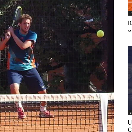
I
I
Se
B
U
C