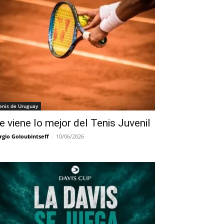
enis de Uruguay
e viene lo mejor del Tenis Juvenil
rgio Goloubintseff
-
10/06/2026