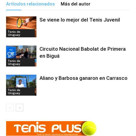
Artículos relacionados
Más del autor
Se viene lo mejor del Tenis Juvenil
Tenis de
Uruguay
Circuito Nacional Babolat de Primera
en Biguá
Tenis de
Uruguay
Aliano y Barbosa ganaron en Carrasco
Tenis de
Uruguay