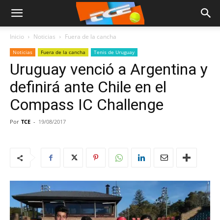
Inicio
Noticias
Fuera de la cancha
Noticias
Fuera de la cancha
Tenis de Uruguay
Uruguay venció a Argentina y
definirá ante Chile en el
Compass IC Challenge
Por
TCE
-
19/08/2017