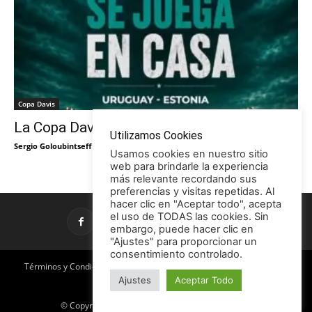
Copa Davis
La Copa Davis vuelve al Círculo
Utilizamos Cookies
Sergio Goloubintseff
-
29/05/2026
Usamos cookies en nuestro sitio
web para brindarle la experiencia
más relevante recordando sus
preferencias y visitas repetidas. Al
hacer clic en "Aceptar todo", acepta
el uso de TODAS las cookies. Sin
embargo, puede hacer clic en
"Ajustes" para proporcionar un
consentimiento controlado.
Términos y Condiciones
Política de Privacidad
Promociones
Ajustes
Aceptar Todo
Publicidad en TCE
Licencia CC
© Copyright 2026 - Tenis con Estilo / TCE Noticias