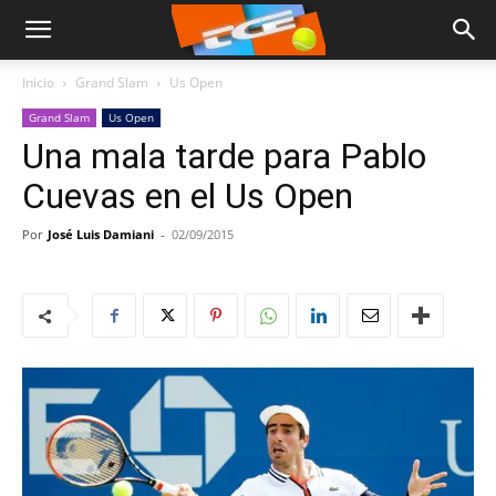
Inicio
Grand Slam
Us Open
Grand Slam
Us Open
Una mala tarde para Pablo
Cuevas en el Us Open
Por
José Luis Damiani
-
02/09/2015