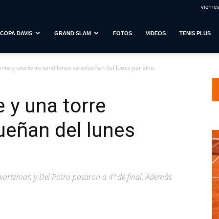
viernes
COPA DAVIS
GRAND SLAM
FOTOS
VIDEOS
TENIS PLUS
nte y una torre tandilense se adueñan del lunes parisino
 y una torre
ueñan del lunes
wartzman y Del Potro pasaron a 4º de final. Además