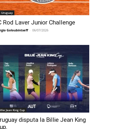
C Uruguay
C Rod Laver Junior Challenge
rgio Goloubintseff
-
06/07/2026
illie Jean King Cup
ruguay disputa la Billie Jean King
up.