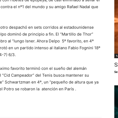
rá contra el nº1 del mundo y su amigo Rafael Nadal que
 Potro despachó en sets corridos al estadounidense
po dominó de principio a fin. El “Martillo de Thor”
ro al “lungo Isner. Ahora Delpo 5º favorito, en 4º
rotó en un partido intenso al italiano Fabio Fognini 18º
4-7) 6/3.
T
S
áximo favorito terminó con el sueño del alemán
Se
 El “Cid Campeador” del Tenis busca mantener su
ue” Schwartzman en 4º, un “pequeño de altura que ya
el Potro se robaron la atención en París .