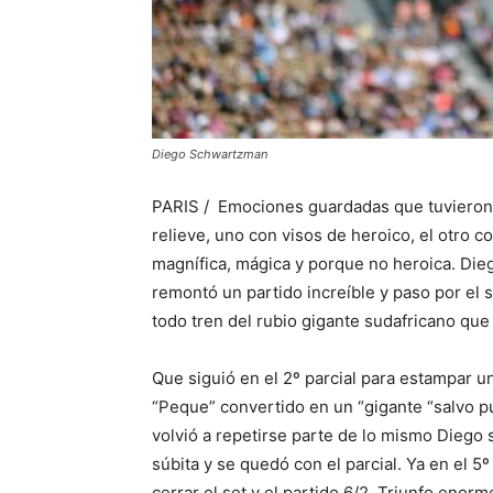
Diego Schwartzman
PARIS / Emociones guardadas que tuvieron e
relieve, uno con visos de heroico, el otro c
magnífica, mágica y porque no heroica. Di
remontó un partido increíble y paso por el
todo tren del rubio gigante sudafricano que e
Que siguió en el 2º parcial para estampar un 6
“Peque” convertido en un “gigante “salvo pu
volvió a repetirse parte de lo mismo Diego s
súbita y se quedó con el parcial. Ya en el 
cerrar el set y el partido 6/2. Triunfo enor