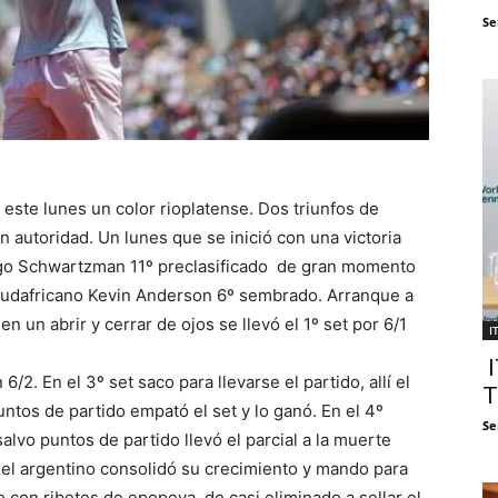
Se
ste lunes un color rioplatense. Dos triunfos de
on autoridad. Un lunes que se inició con una victoria
ego Schwartzman 11º preclasificado de gran momento
 sudafricano Kevin Anderson 6º sembrado. Arranque a
n un abrir y cerrar de ojos se llevó el 1º set por 6/1
I
I
/2. En el 3º set saco para llevarse el partido, allí el
T
ntos de partido empató el set y lo ganó. En el 4º
Se
alvo puntos de partido llevó el parcial a la muerte
5º el argentino consolidó su crecimiento y mando para
me con ribetes de epopeya, de casi eliminado a sellar el