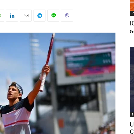
I
I
Se
B
U
C