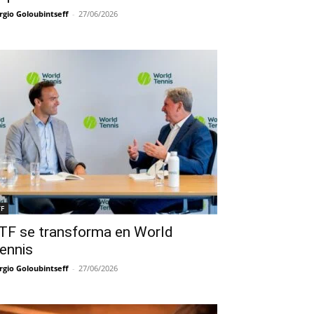
rgio Goloubintseff
-
27/06/2026
TF
TF se transforma en World
ennis
rgio Goloubintseff
-
27/06/2026