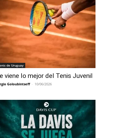
enis de Uruguay
e viene lo mejor del Tenis Juvenil
rgio Goloubintseff
-
10/06/2026