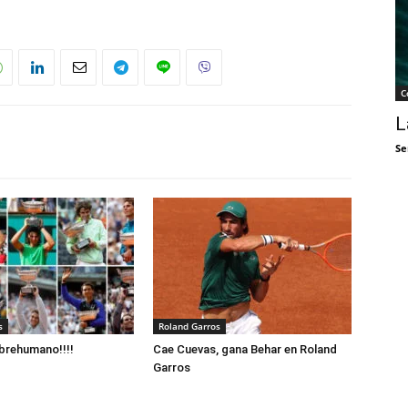
C
L
Se
s
Roland Garros
brehumano!!!!
Cae Cuevas, gana Behar en Roland
Garros