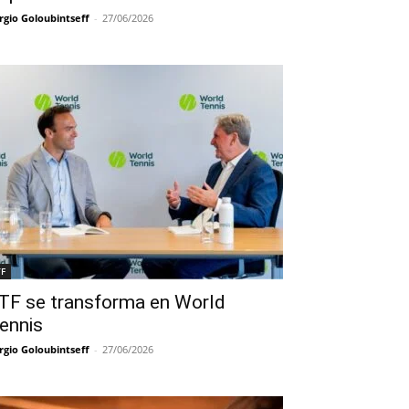
rgio Goloubintseff
-
27/06/2026
TF
TF se transforma en World
ennis
rgio Goloubintseff
-
27/06/2026