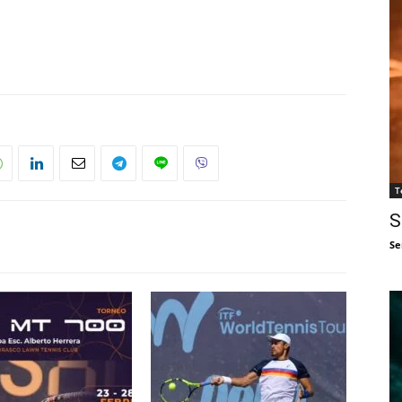
T
S
Se