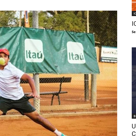
I
I
Se
B
U
C