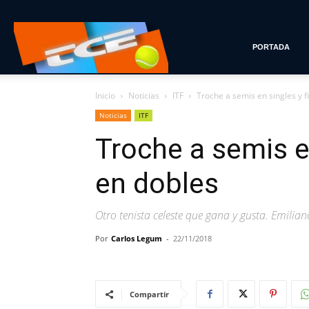
Tenis
PORTADA
Inicio
Noticias
ITF
Troche a semis en singles y f
con
Noticias
ITF
Troche a semis en
Estilo
en dobles
Otro tenista celeste que gana y gusta. Emili
Por
Carlos Legum
-
22/11/2018
Compartir