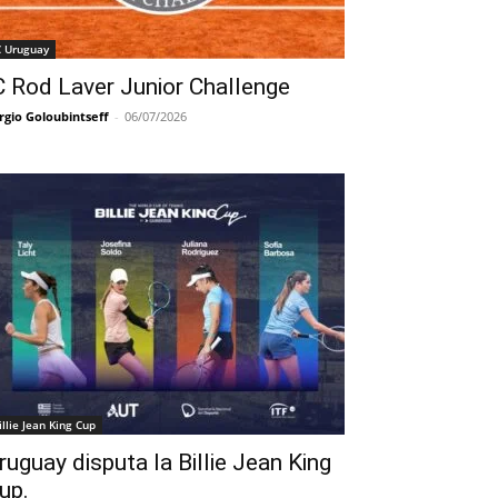
C Uruguay
C Rod Laver Junior Challenge
rgio Goloubintseff
-
06/07/2026
illie Jean King Cup
ruguay disputa la Billie Jean King
up.