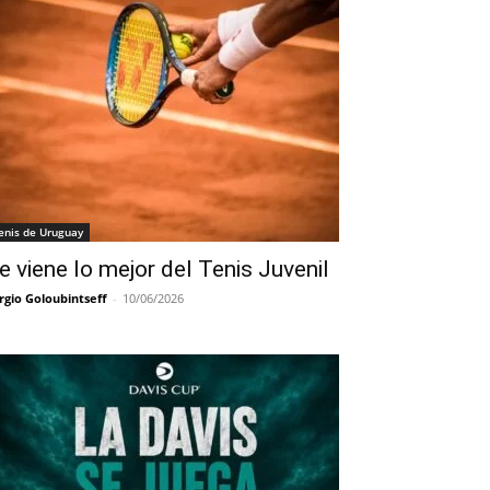
enis de Uruguay
e viene lo mejor del Tenis Juvenil
rgio Goloubintseff
-
10/06/2026