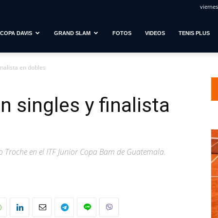
viernes
COPA DAVIS
GRAND SLAM
FOTOS
VIDEOS
TENIS PLUS
inalista en dobles
 singles y finalista
ano Troche en el ITF Junior Copa Bam de Guatemala.