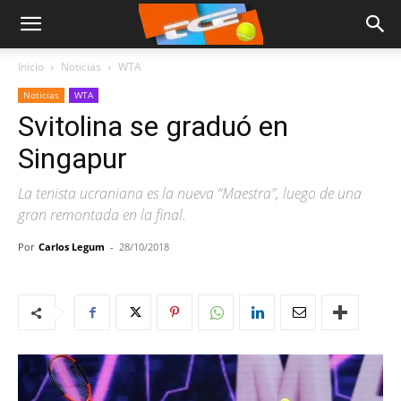
Inicio
Noticias
WTA
Noticias
WTA
Svitolina se graduó en
Singapur
La tenista ucraniana es la nueva “Maestra”, luego de una
gran remontada en la final.
Por
Carlos Legum
-
28/10/2018