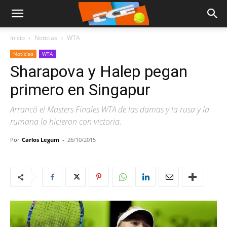
Inicio
Noticias
WTA
Noticias
WTA
Sharapova y Halep pegan
primero en Singapur
Arrancó el Masters Finales WTA de las damas y la rusa y la
rumana lo hicieron con victoria.
Por
Carlos Legum
-
26/10/2015