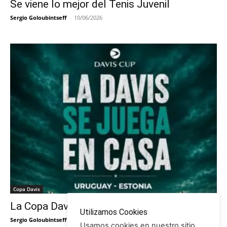
Se viene lo mejor del Tenis Juvenil
Sergio Goloubintseff
-
10/06/2026
Copa Davis
La Copa Davis vuelve al Círculo
Utilizamos Cookies
Sergio Goloubintseff
-
29/05/2026
Usamos cookies en nuestro sitio