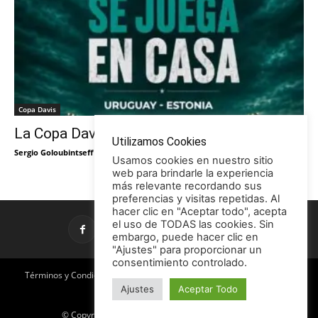
Copa Davis
La Copa Davis vuelve al Círculo
Utilizamos Cookies
Sergio Goloubintseff
-
29/05/2026
Usamos cookies en nuestro sitio
web para brindarle la experiencia
más relevante recordando sus
preferencias y visitas repetidas. Al
hacer clic en "Aceptar todo", acepta
el uso de TODAS las cookies. Sin
embargo, puede hacer clic en
"Ajustes" para proporcionar un
consentimiento controlado.
Términos y Condiciones
Política de Privacidad
Promociones
Ajustes
Aceptar Todo
Publicidad en TCE
Licencia CC
© Copyright 2026 - Tenis con Estilo / TCE Noticias