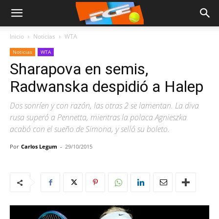
Inicio
Noticias
WTA
Noticias
WTA
Sharapova en semis,
Radwanska despidió a Halep
Dos sonríen y con razón, las otras 2 se lamentan. La diva
rusa superó a Pennetta, mientras la polaca Agnieszka
acabó con el sueño de Simona, y selló su boleto.
Por
Carlos Legum
-
29/10/2015