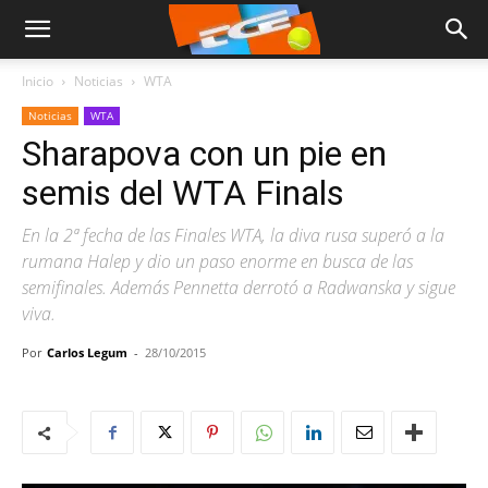
Inicio
Noticias
WTA
Noticias
WTA
Sharapova con un pie en
semis del WTA Finals
En la 2ª fecha de las Finales WTA, la diva rusa superó a la
rumana Halep y dio un paso enorme en busca de las
semifinales. Además Pennetta derrotó a Radwanska y sigue
viva.
Por
Carlos Legum
-
28/10/2015