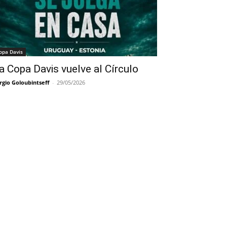
opa Davis
a Copa Davis vuelve al Círculo
rgio Goloubintseff
-
29/05/2026