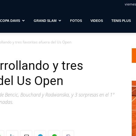
viernes
COPA DAVIS
GRAND SLAM
FOTOS
VIDEOS
TENIS PLUS
llando y tres favoritas afuera del Us Open
rrollando y tres
 del Us Open
e Bencic, Bouchard y Radwanska, y 3 sorpresas en el 1º
inadas.