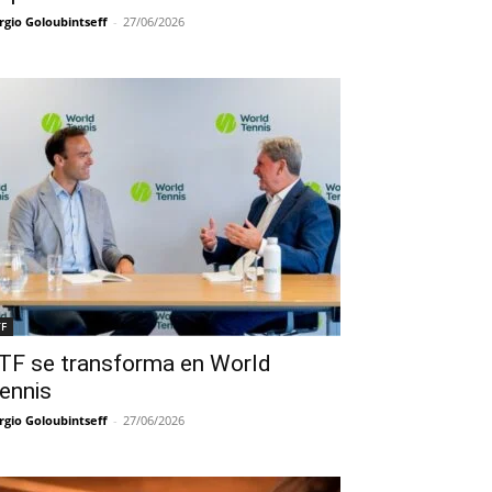
rgio Goloubintseff
-
27/06/2026
TF
TF se transforma en World
ennis
rgio Goloubintseff
-
27/06/2026