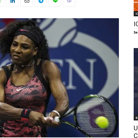
I
I
Se
B
U
C