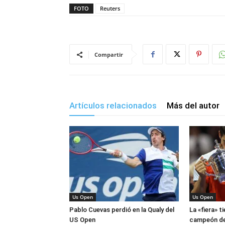
FOTO
Reuters
Compartir
Artículos relacionados
Más del autor
Us Open
Us Open
Pablo Cuevas perdió en la Qualy del
La «fiera» t
US Open
campeón de