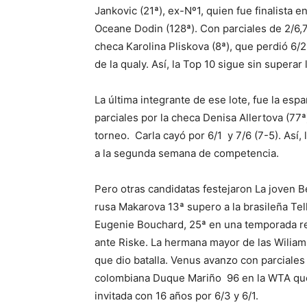
Jankovic (21ª), ex-Nº1, quien fue finalista 
Oceane Dodin (128ª). Con parciales de 2/6,7
checa Karolina Pliskova (8ª), que perdió 6/2 
de la qualy. Así, la Top 10 sigue sin supera
La última integrante de ese lote, fue la es
parciales por la checa Denisa Allertova (77ª
torneo. Carla cayó por 6/1 y 7/6 (7-5). Así,
a la segunda semana de competencia.
Pero otras candidatas festejaron La joven B
rusa Makarova 13ª supero a la brasileña Tel
Eugenie Bouchard, 25ª en una temporada repl
ante Riske. La hermana mayor de las Wilia
que dio batalla. Venus avanzo con parciales d
colombiana Duque Mariño 96 en la WTA que 
invitada con 16 años por 6/3 y 6/1.