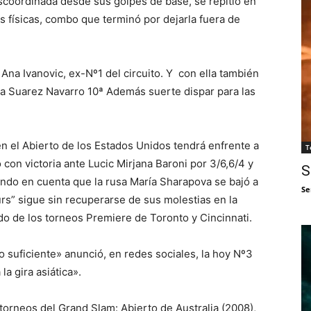
coordinada desde sus golpes de base, se repitió en
es físicas, combo que terminó por dejarla fuera de
na Ivanovic, ex-Nº1 del circuito. Y con ella también
rla Suarez Navarro 10ª Además suerte dispar para las
en el Abierto de los Estados Unidos tendrá enfrente a
T
 con victoria ante Lucic Mirjana Baroni por 3/6,6/4 y
S
iendo en cuenta que la rusa María Sharapova se bajó a
Se
rs” sigue sin recuperarse de sus molestias en la
do de los torneos Premiere de Toronto y Cincinnati.
o suficiente» anunció, en redes sociales, la hoy Nº3
a gira asiática».
orneos del Grand Slam: Abierto de Australia (2008),