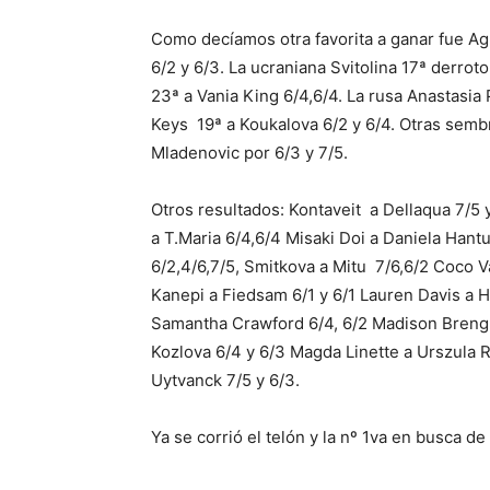
Como decíamos otra favorita a ganar fue Ag
6/2 y 6/3. La ucraniana Svitolina 17ª derroto
23ª a Vania King 6/4,6/4. La rusa Anastasi
Keys 19ª a Koukalova 6/2 y 6/4. Otras semb
Mladenovic por 6/3 y 7/5.
Otros resultados: Kontaveit a Dellaqua 7/5
a T.Maria 6/4,6/4 Misaki Doi a Daniela Hant
6/2,4/6,7/5, Smitkova a Mitu 7/6,6/2 Coco
Kanepi a Fiedsam 6/1 y 6/1 Lauren Davis a He
Samantha Crawford 6/4, 6/2 Madison Brengle
Kozlova 6/4 y 6/3 Magda Linette a Urszula R
Uytvanck 7/5 y 6/3.
Ya se corrió el telón y la nº 1va en busca d