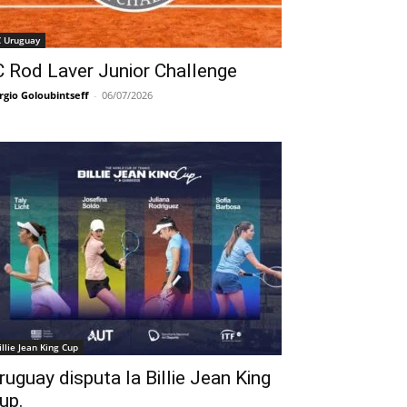
C Uruguay
C Rod Laver Junior Challenge
rgio Goloubintseff
-
06/07/2026
illie Jean King Cup
ruguay disputa la Billie Jean King
up.