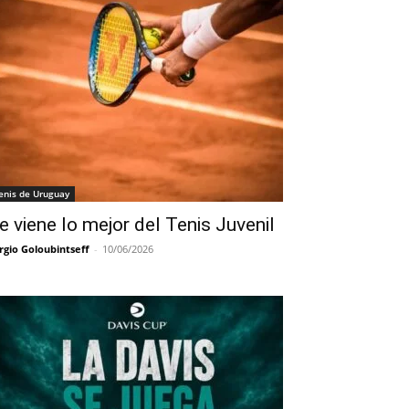
enis de Uruguay
e viene lo mejor del Tenis Juvenil
rgio Goloubintseff
-
10/06/2026