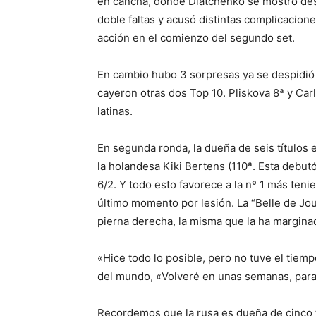
en cancha, donde Diatchenko se mostró des
doble faltas y acusó distintas complicacion
acción en el comienzo del segundo set.
En cambio hubo 3 sorpresas ya se despidió A
cayeron otras dos Top 10. Pliskova 8ª y Ca
latinas.
En segunda ronda, la dueña de seis títulos 
la holandesa Kiki Bertens (110ª. Esta debutó
6/2. Y todo esto favorece a la nº 1 más ten
último momento por lesión. La “Belle de Jou
pierna derecha, la misma que la ha margina
«Hice todo lo posible, pero no tuve el tiemp
del mundo, «Volveré en unas semanas, para l
Recordemos que la rusa es dueña de cinco t