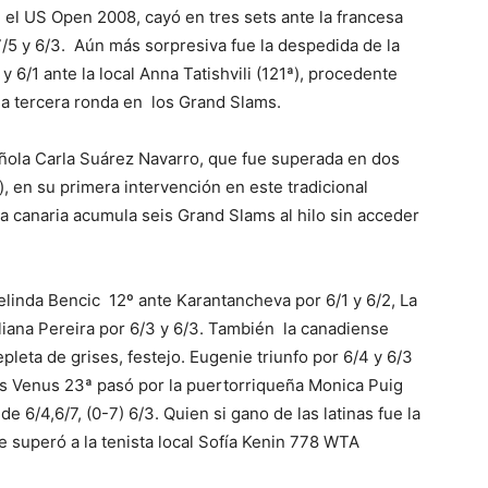
en el US Open 2008, cayó en tres sets ante la francesa
/5 y 6/3. Aún más sorpresiva fue la despedida de la
y 6/1 ante la local Anna Tatishvili (121ª), procedente
r la tercera ronda en los Grand Slams.
pañola Carla Suárez Navarro, que fue superada en dos
), en su primera intervención en este tradicional
 la canaria acumula seis Grand Slams al hilo sin acceder
elinda Bencic 12º ante Karantancheva por 6/1 y 6/2, La
liana Pereira por 6/3 y 6/3. También la canadiense
eta de grises, festejo. Eugenie triunfo por 6/4 y 6/3
ms Venus 23ª pasó por la puertorriqueña Monica Puig
e 6/4,6/7, (0-7) 6/3. Quien si gano de las latinas fue la
superó a la tenista local Sofía Kenin 778 WTA