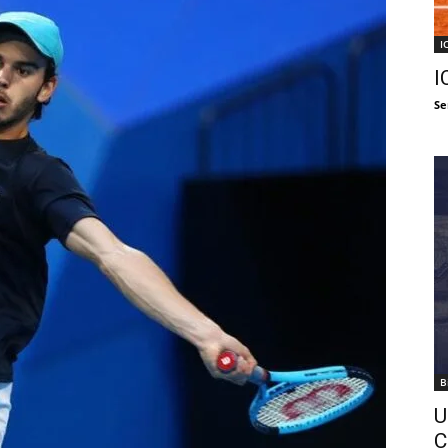
I
I
Se
B
U
C