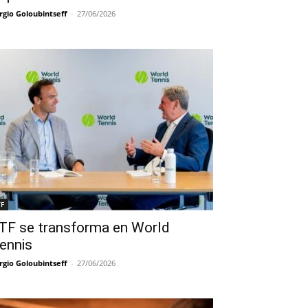
rgio Goloubintseff
-
27/06/2026
TF
TF se transforma en World
ennis
rgio Goloubintseff
-
27/06/2026