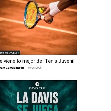
enis de Uruguay
e viene lo mejor del Tenis Juvenil
rgio Goloubintseff
-
10/06/2026