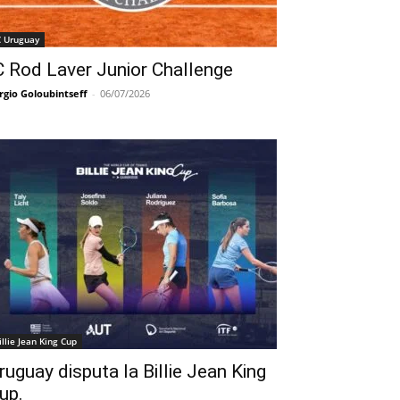
C Uruguay
C Rod Laver Junior Challenge
rgio Goloubintseff
-
06/07/2026
illie Jean King Cup
ruguay disputa la Billie Jean King
up.