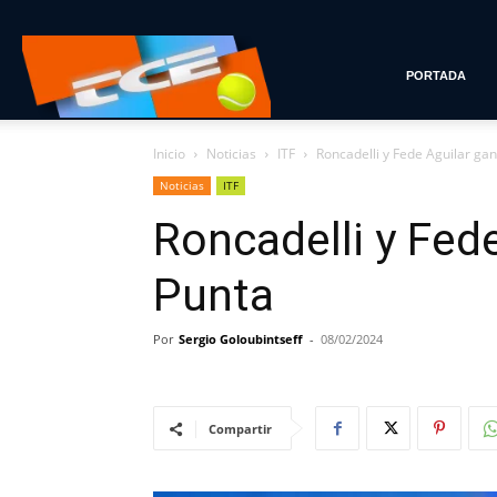
Tenis
PORTADA
Inicio
Noticias
ITF
Roncadelli y Fede Aguilar ga
con
Noticias
ITF
Roncadelli y Fed
Estilo
Punta
Por
Sergio Goloubintseff
-
08/02/2024
Compartir