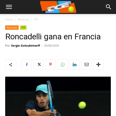
Inicio
Noticias
ITF
Noticias
ITF
Roncadelli gana en Francia
Por
Sergio Goloubintseff
-
05/06/2024