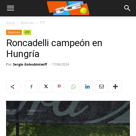
Inicio
Noticias
ITF
Noticias
ITF
Roncadelli campeón en
Hungría
Por
Sergio Goloubintseff
-
17/06/2024