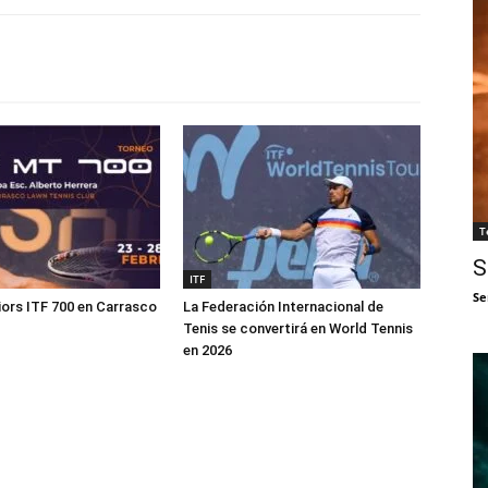
T
S
ITF
Se
ors ITF 700 en Carrasco
La Federación Internacional de
Tenis se convertirá en World Tennis
en 2026