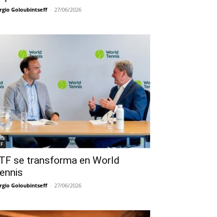
rgio Goloubintseff
-
27/06/2026
TF
TF se transforma en World
ennis
rgio Goloubintseff
-
27/06/2026