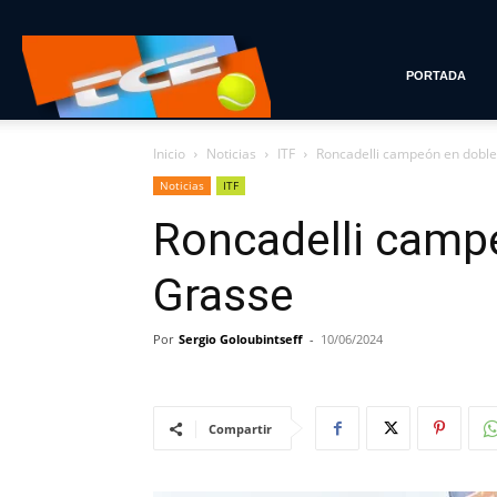
Tenis
PORTADA
Inicio
Noticias
ITF
Roncadelli campeón en doble
con
Noticias
ITF
Roncadelli camp
Estilo
Grasse
Por
Sergio Goloubintseff
-
10/06/2024
Compartir