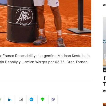
Se
, Franco Roncadelli y el argentino Mariano Kestelboin
in Denolly y Llamian Warger por 63 75. Gran Torneo
I
I
T
Se