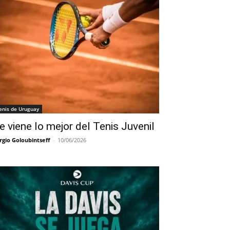
enis de Uruguay
e viene lo mejor del Tenis Juvenil
rgio Goloubintseff
-
10/06/2026