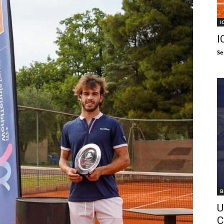
I
I
Se
B
U
C