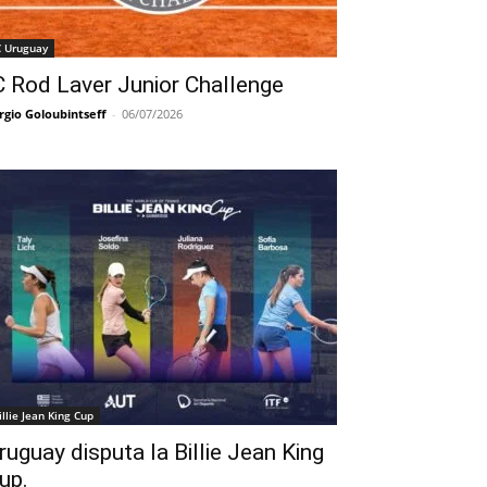
C Uruguay
C Rod Laver Junior Challenge
rgio Goloubintseff
-
06/07/2026
illie Jean King Cup
ruguay disputa la Billie Jean King
up.