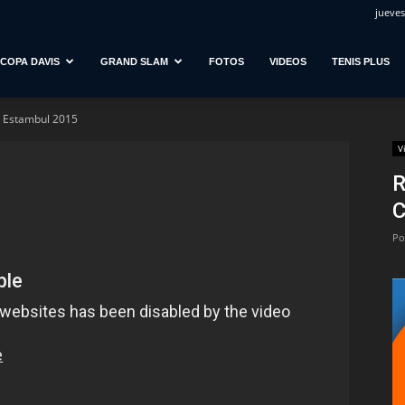
jueves
COPA DAVIS
GRAND SLAM
FOTOS
VIDEOS
TENIS PLUS
l Estambul 2015
V
R
C
Po