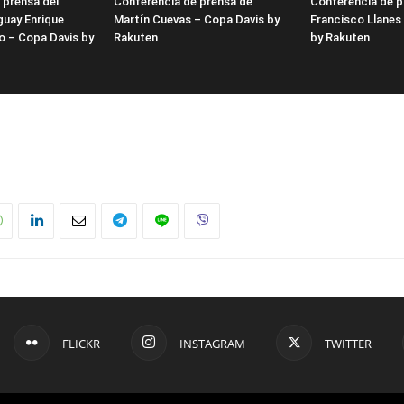
 prensa del
Conferencia de prensa de
Conferencia de p
guay Enrique
Martín Cuevas – Copa Davis by
Francisco Llanes
o – Copa Davis by
Rakuten
by Rakuten
FLICKR
INSTAGRAM
TWITTER