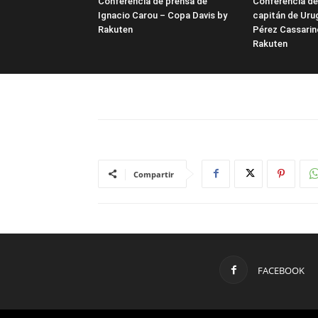
Conferencia de prensa de
Conferencia de
Ignacio Carou – Copa Davis by
capitán de Uru
Rakuten
Pérez Cassarin
Rakuten
Compartir
FACEBOOK