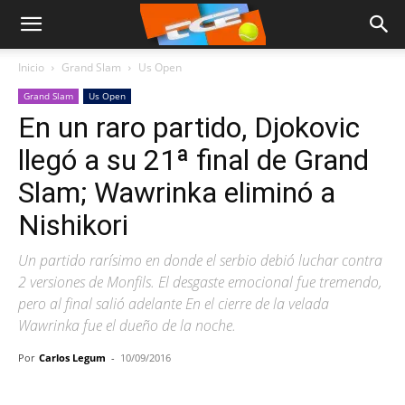
Inicio
Grand Slam
Us Open
Grand Slam
Us Open
En un raro partido, Djokovic
llegó a su 21ª final de Grand
Slam; Wawrinka eliminó a
Nishikori
Un partido rarísimo en donde el serbio debió luchar contra
2 versiones de Monfils. El desgaste emocional fue tremendo,
pero al final salió adelante En el cierre de la velada
Wawrinka fue el dueño de la noche.
Por
Carlos Legum
-
10/09/2016