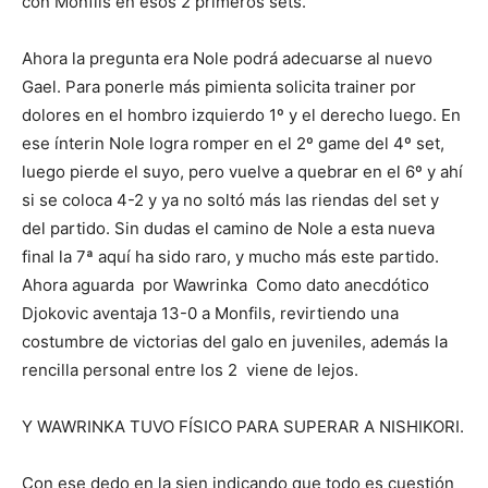
con Monfils en esos 2 primeros sets.
Ahora la pregunta era Nole podrá adecuarse al nuevo
Gael. Para ponerle más pimienta solicita trainer por
dolores en el hombro izquierdo 1º y el derecho luego. En
ese ínterin Nole logra romper en el 2º game del 4º set,
luego pierde el suyo, pero vuelve a quebrar en el 6º y ahí
si se coloca 4-2 y ya no soltó más las riendas del set y
del partido. Sin dudas el camino de Nole a esta nueva
final la 7ª aquí ha sido raro, y mucho más este partido.
Ahora aguarda por Wawrinka Como dato anecdótico
Djokovic aventaja 13-0 a Monfils, revirtiendo una
costumbre de victorias del galo en juveniles, además la
rencilla personal entre los 2 viene de lejos.
Y WAWRINKA TUVO FÍSICO PARA SUPERAR A NISHIKORI.
Con ese dedo en la sien indicando que todo es cuestión