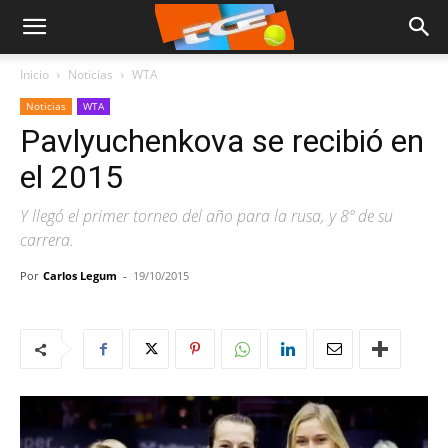
Inicio
Noticias
WTA
Noticias
WTA
Pavlyuchenkova se recibió en
el 2015
Y llegó el primer torneo del año para la rusa, y 8º de su
carrera.
Por
Carlos Legum
-
19/10/2015