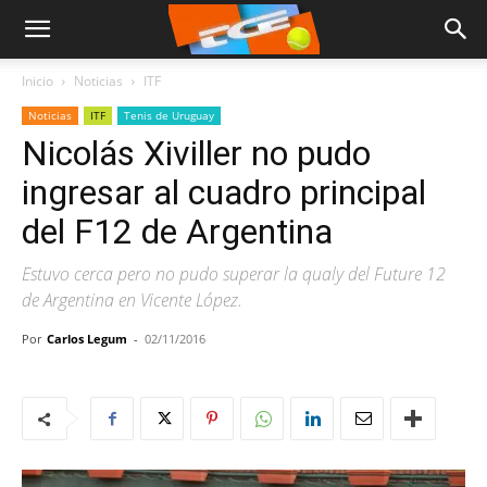
Inicio
Noticias
ITF
Noticias
ITF
Tenis de Uruguay
Nicolás Xiviller no pudo
ingresar al cuadro principal
del F12 de Argentina
Estuvo cerca pero no pudo superar la qualy del Future 12
de Argentina en Vicente López.
Por
Carlos Legum
-
02/11/2016