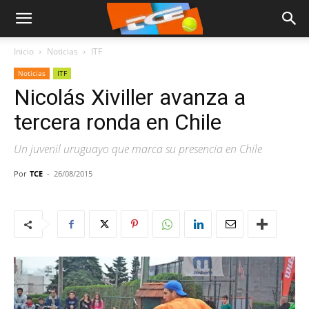
Inicio
Noticias
ITF
Noticias
ITF
Nicolás Xiviller avanza a
tercera ronda en Chile
Un juvenil uruguayo que marca su presencia en Chile
Por
TCE
-
26/08/2015