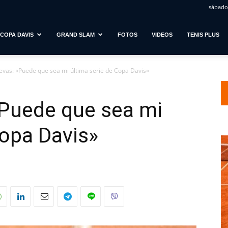
sábado,
COPA DAVIS
GRAND SLAM
FOTOS
VIDEOS
TENIS PLUS
evas: «Puede que sea mi última serie de Copa Davis»
«Puede que sea mi
Copa Davis»