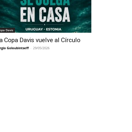
opa Davis
a Copa Davis vuelve al Círculo
rgio Goloubintseff
-
29/05/2026