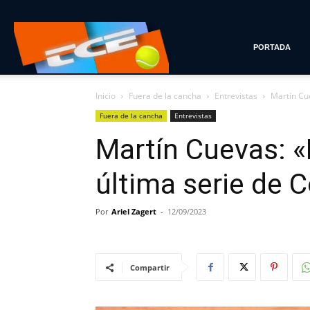
Tenis
PORTADA
Inicio
Fuera de la cancha
Entrevistas
Martín Cu
con
Fuera de la cancha
Entrevistas
Martín Cuevas: 
Estilo
última serie de 
Por
Ariel Zagert
-
12/09/2023
Compartir