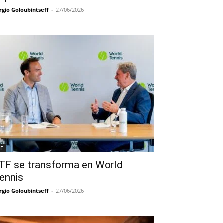
rgio Goloubintseff
-
27/06/2026
TF
TF se transforma en World
ennis
rgio Goloubintseff
-
27/06/2026