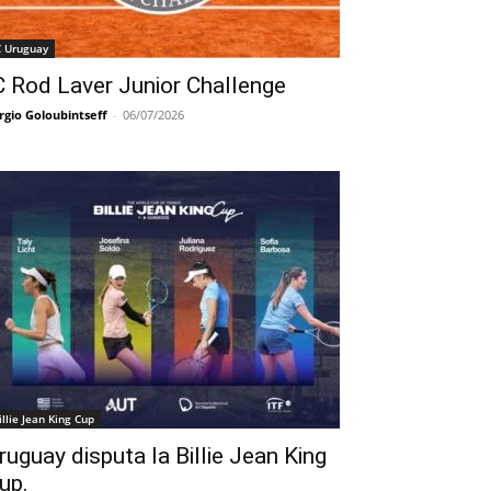
C Uruguay
C Rod Laver Junior Challenge
rgio Goloubintseff
-
06/07/2026
illie Jean King Cup
ruguay disputa la Billie Jean King
up.