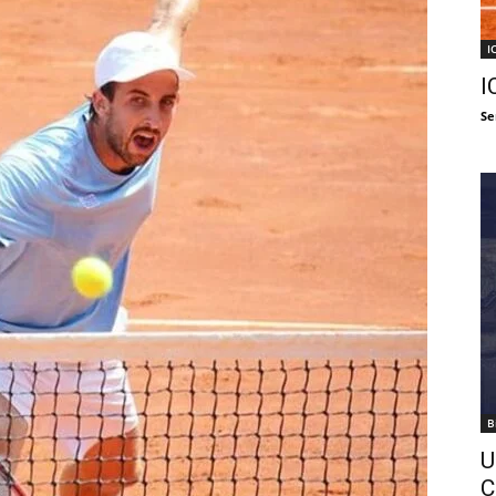
I
I
Se
B
U
C