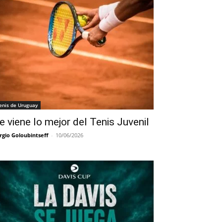
enis de Uruguay
e viene lo mejor del Tenis Juvenil
rgio Goloubintseff
-
10/06/2026