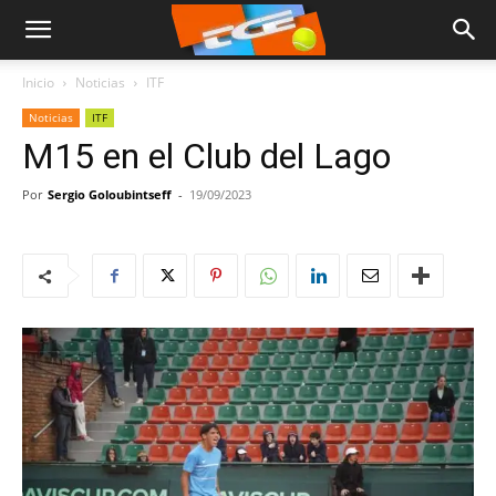
Inicio
Noticias
ITF
Noticias
ITF
M15 en el Club del Lago
Por
Sergio Goloubintseff
-
19/09/2023