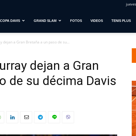
jueves
COPA DAVIS
GRAND SLAM
FOTOS
VIDEOS
TENIS PLUS
 dejan a Gran Bretaña a un paso de su...
rray dejan a Gran
o de su décima Davis