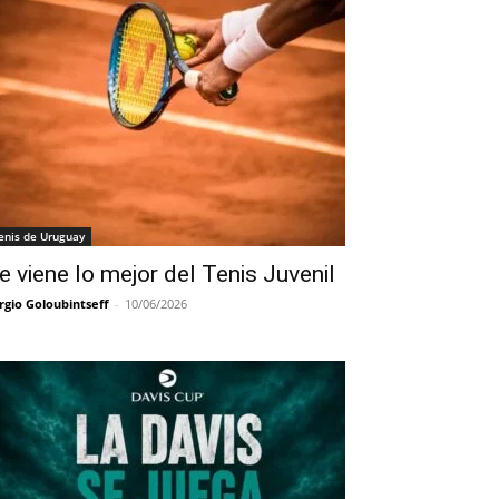
enis de Uruguay
e viene lo mejor del Tenis Juvenil
rgio Goloubintseff
-
10/06/2026