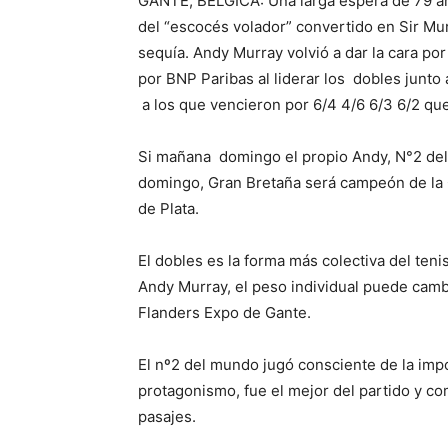
GANTE, BÉLGICA: Una larga espera de 79 año
del “escocés volador” convertido en Sir Mur
sequía. Andy Murray volvió a dar la cara por
por BNP Paribas al liderar los dobles junto
a los que vencieron por 6/4 4/6 6/3 6/2 que 
Si mañana domingo el propio Andy, N°2 del 
domingo, Gran Bretaña será campeón de la 
de Plata.
El dobles es la forma más colectiva del tenis
Andy Murray, el peso individual puede cambia
Flanders Expo de Gante.
El nº2 del mundo jugó consciente de la impo
protagonismo, fue el mejor del partido y c
pasajes.