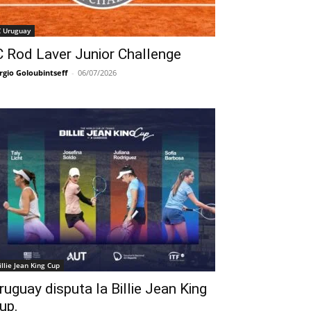
C Uruguay
C Rod Laver Junior Challenge
rgio Goloubintseff
-
06/07/2026
illie Jean King Cup
ruguay disputa la Billie Jean King
up.