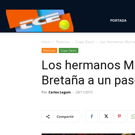
Tenis
PORTADA
Inicio
Noticias
Copa Davis
Los hermanos Murray
con
Noticias
Copa Davis
Los hermanos Mu
Estilo
Bretaña a un pas
Por
Carlos Legum
-
28/11/2015
Compartir