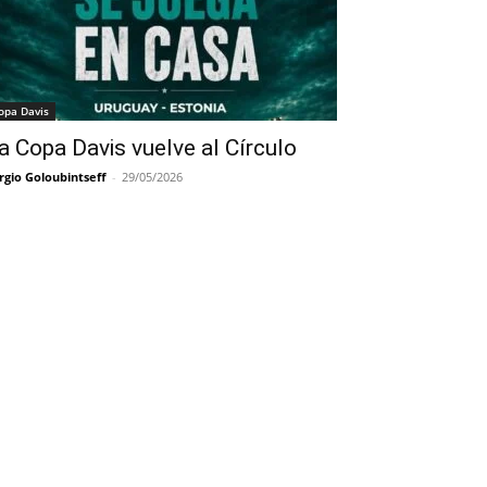
opa Davis
a Copa Davis vuelve al Círculo
rgio Goloubintseff
-
29/05/2026