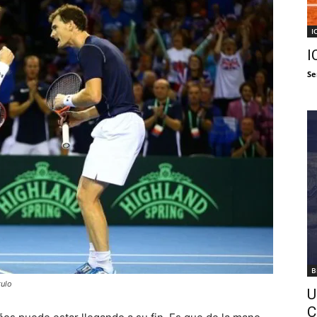
I
I
Se
B
tulo
U
C