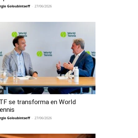
rgio Goloubintseff
-
27/06/2026
TF
TF se transforma en World
ennis
rgio Goloubintseff
-
27/06/2026