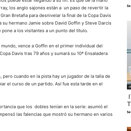
s puede estar llegando a su fin. Es que de la mano
Se
ray, los anglo sajones están a un paso de revertir la
 Gran Bretaña para desnivelar la final de la Copa Davis
 a su hermano Jamie sobre David Goffin y Steve Darcis
pone a los visitantes a un punto del título.
mundo, vence a Goffin en el primer individual del
Copa Davis tras 79 años y sumará su 10ª Ensaladera
, pero cuando en la pista hay un jugador de la talla de
r el curso de un partido. Así fue esta tarde en el
I
I
T
rtancia que los dobles tenían en la serie: asumió el
Se
ompensó las falencias que mostró su hermano en varios