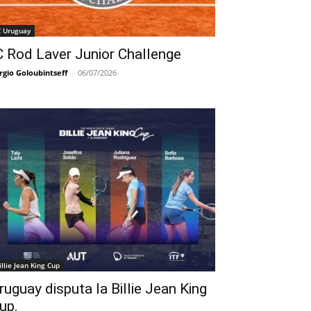
C Uruguay
C Rod Laver Junior Challenge
rgio Goloubintseff
-
06/07/2026
illie Jean King Cup
ruguay disputa la Billie Jean King
up.