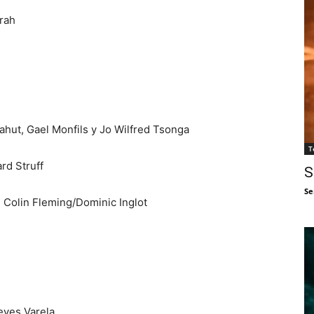
rah
ut, Gael Monfils y Jo Wilfred Tsonga
T
rd Struff
S
Se
Colin Fleming/Dominic Inglot
eyes Varela