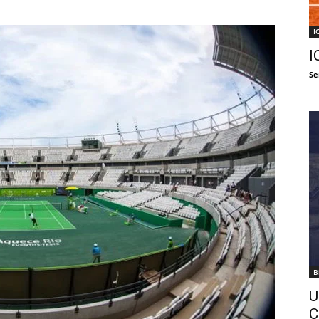
I
I
Se
B
U
C