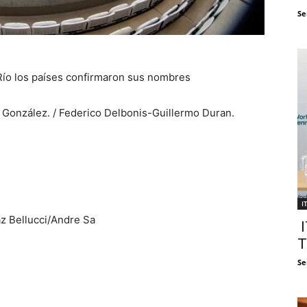
Se
Río los países confirmaron sus nombres
González. / Federico Delbonis-Guillermo Duran.
I
 Bellucci/Andre Sa
I
T
Se