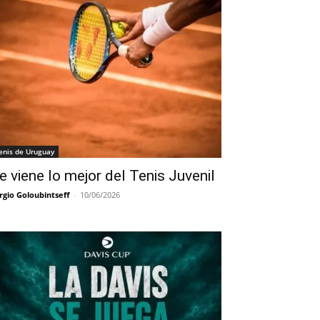
enis de Uruguay
e viene lo mejor del Tenis Juvenil
rgio Goloubintseff
-
10/06/2026