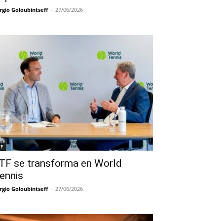
rgio Goloubintseff
-
27/06/2026
TF
TF se transforma en World
ennis
rgio Goloubintseff
-
27/06/2026