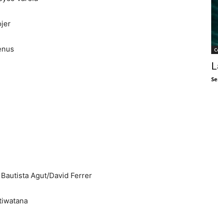
jer
enus
C
L
Se
Bautista Agut/David Ferrer
tiwatana