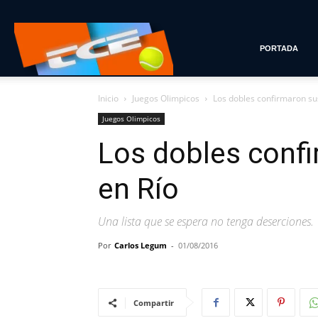
Tenis
PORTADA
Inicio
Juegos Olimpicos
Los dobles confirmaron su
con
Juegos Olimpicos
Los dobles confi
Estilo
en Río
Una lista que se espera no tenga deserciones.
Por
Carlos Legum
-
01/08/2016
Compartir