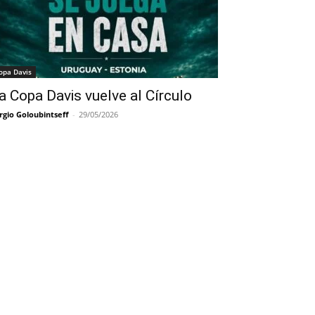
opa Davis
a Copa Davis vuelve al Círculo
rgio Goloubintseff
-
29/05/2026