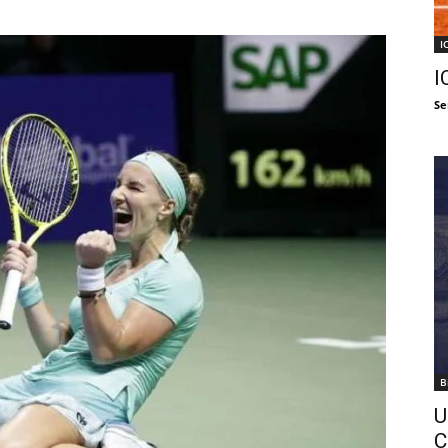
I
I
Se
B
U
C