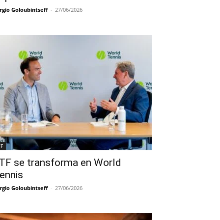
rgio Goloubintseff
-
27/06/2026
TF
TF se transforma en World
ennis
rgio Goloubintseff
-
27/06/2026