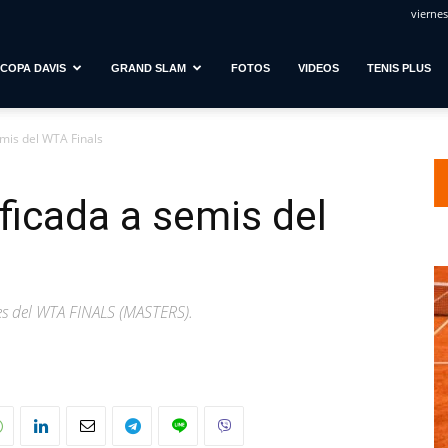
viernes
COPA DAVIS
GRAND SLAM
FOTOS
VIDEOS
TENIS PLUS
emis del WTA Finals
ficada a semis del
les del WTA FINALS (MASTERS).