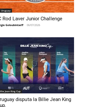
C Uruguay
C Rod Laver Junior Challenge
rgio Goloubintseff
-
06/07/2026
illie Jean King Cup
ruguay disputa la Billie Jean King
up.