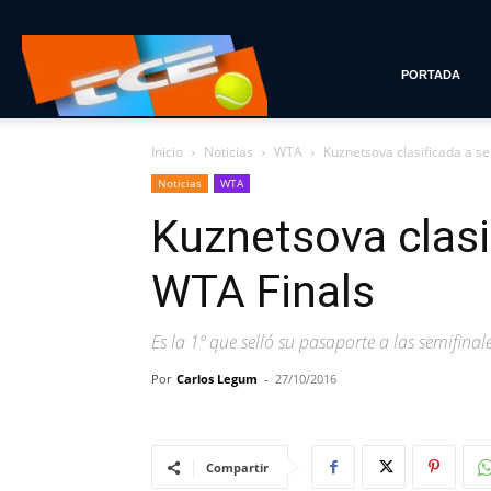
Tenis
PORTADA
Inicio
Noticias
WTA
Kuznetsova clasificada a s
con
Noticias
WTA
Kuznetsova clasi
Estilo
WTA Finals
Es la 1º que selló su pasaporte a las semifina
Por
Carlos Legum
-
27/10/2016
Compartir