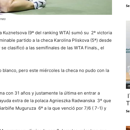
Se
rneo
a Kuznetsova (9ª del ranking WTA) sumó su 2º victoria
minable partido a la checa Karolina Pliskova (5ª) desde
 se clasificó a las semifinales de las WTA Finals., el
o blanco, pero este miércoles la checa no pudo con la
I
 con 31 años y justamente la última en entrar a
I
 ayuda extra de la polaca Agnieszka Radwanska 3º que
T
arbiñe Muguruza 6ª a la que venció por 7/6 ( 7-1) y
Se