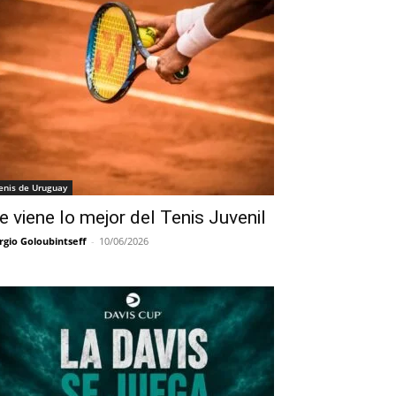
enis de Uruguay
e viene lo mejor del Tenis Juvenil
rgio Goloubintseff
-
10/06/2026