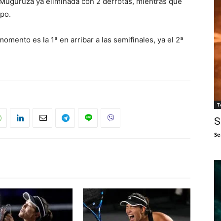
e Muguruza ya eliminada con 2 derrotas, mientras que
po.
omento es la 1ª en arribar a las semifinales, ya el 2ª
T
S
Se