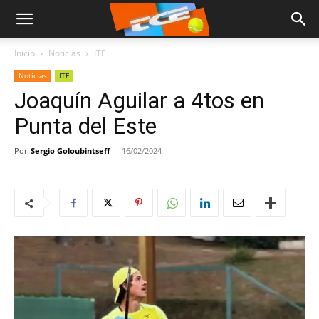
Inicio
Noticias
ITF
Noticias
ITF
Joaquín Aguilar a 4tos en
Punta del Este
Por
Sergio Goloubintseff
-
16/02/2024