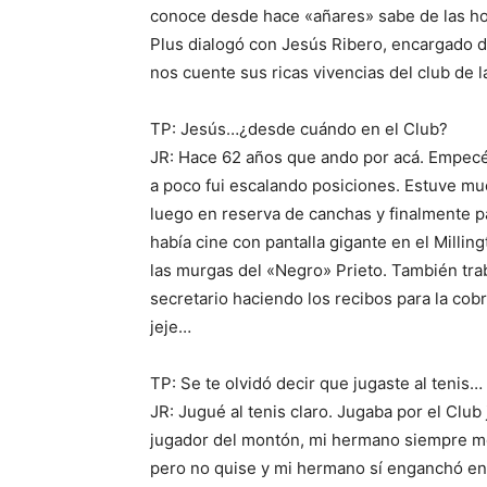
conoce desde hace «añares» sabe de las hor
Plus dialogó con Jesús Ribero, encargado de
nos cuente sus ricas vivencias del club de 
TP: Jesús…¿desde cuándo en el Club?
JR: Hace 62 años que ando por acá. Empecé 
a poco fui escalando posiciones. Estuve mu
luego en reserva de canchas y finalmente 
había cine con pantalla gigante en el Millin
las murgas del «Negro» Prieto. También tra
secretario haciendo los recibos para la cobr
jeje…
TP: Se te olvidó decir que jugaste al tenis…
JR: Jugué al tenis claro. Jugaba por el Clu
jugador del montón, mi hermano siempre me
pero no quise y mi hermano sí enganchó en