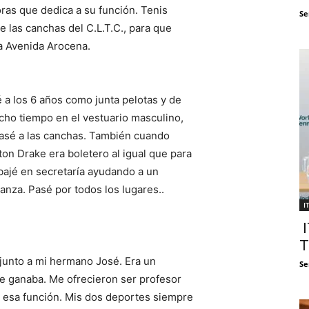
as que dedica a su función. Tenis
Se
 las canchas del C.L.T.C., para que
la Avenida Arocena.
a los 6 años como junta pelotas y de
cho tiempo en el vestuario masculino,
pasé a las canchas. También cuando
gton Drake era boletero al igual que para
bajé en secretaría ayudando a un
anza. Pasé por todos los lugares..
I
I
T
b junto a mi hermano José. Era un
Se
 ganaba. Me ofrecieron ser profesor
 esa función. Mis dos deportes siempre