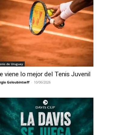
enis de Uruguay
e viene lo mejor del Tenis Juvenil
rgio Goloubintseff
-
10/06/2026