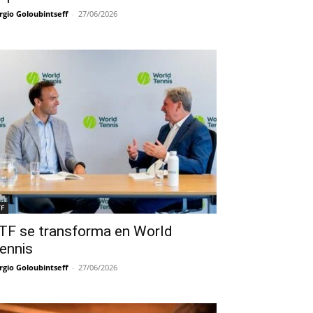
rgio Goloubintseff
-
27/06/2026
TF
TF se transforma en World
ennis
rgio Goloubintseff
-
27/06/2026