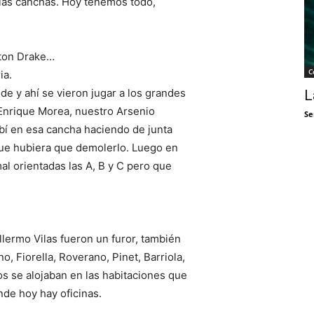
 las canchas. Hoy tenemos todo,
ngton Drake…
C
ia.
e y ahí se vieron jugar a los grandes
L
Enrique Morea, nuestro Arsenio
Se
ibí en esa cancha haciendo de junta
que hubiera que demolerlo. Luego en
l orientadas las A, B y C pero que
llermo Vilas fueron un furor, también
, Fiorella, Roverano, Pinet, Barriola,
os se alojaban en las habitaciones que
nde hoy hay oficinas.