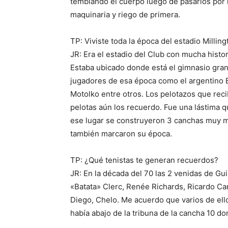
temblando el cuerpo luego de pasarlos por
maquinaria y riego de primera.
TP: Viviste toda la época del estadio Milli
JR: Era el estadio del Club con mucha histor
Estaba ubicado donde está el gimnasio grand
jugadores de esa época como el argentino 
Motolko entre otros. Los pelotazos que rec
pelotas aún los recuerdo. Fue una lástima 
ese lugar se construyeron 3 canchas muy ma
también marcaron su época.
TP: ¿Qué tenistas te generan recuerdos?
JR: En la década del 70 las 2 venidas de Gui
«Batata» Clerc, Renée Richards, Ricardo Cano
Diego, Chelo. Me acuerdo que varios de ell
había abajo de la tribuna de la cancha 10 do