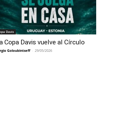
opa Davis
a Copa Davis vuelve al Círculo
rgio Goloubintseff
-
29/05/2026