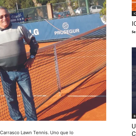
I
I
Se
B
U
l Carrasco Lawn Tennis. Uno que lo
C