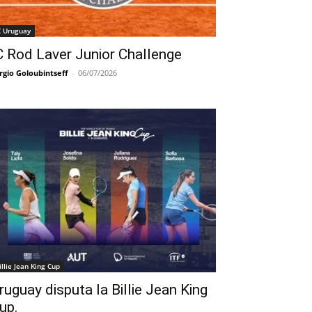
C Uruguay
C Rod Laver Junior Challenge
rgio Goloubintseff
-
06/07/2026
illie Jean King Cup
ruguay disputa la Billie Jean King
up.