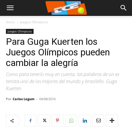
Inicio
Juegos Olimpicos
Juegos Olimpicos
Para Guga Kuerten los
Juegos Olímpicos pueden
cambiar la alegría
Como para tenerlo muy en cuenta, las palabras de un ex
tenista uno de los mejores del mundo y brasileño. Guga
Kuerten.
Por
Carlos Legum
-
04/08/2016