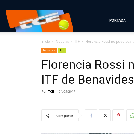
Tenis
PORTADA
Inicio
Noticias
ITF
Florencia Rossi no pudo avan
con
Noticias
ITF
Florencia Rossi 
Estilo
ITF de Benavides
Por
TCE
-
24/05/2017
Compartir