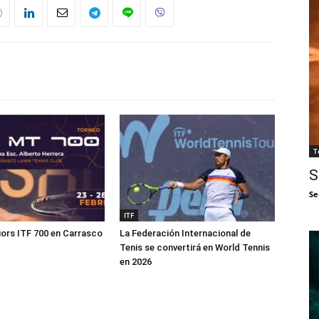
T
S
Se
ITF
ors ITF 700 en Carrasco
La Federación Internacional de
Tenis se convertirá en World Tennis
en 2026