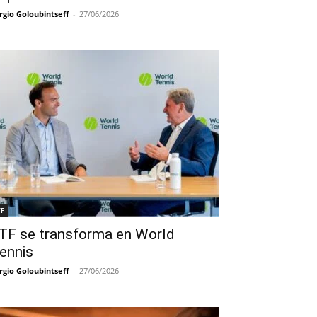
rgio Goloubintseff
-
27/06/2026
TF
TF se transforma en World
ennis
rgio Goloubintseff
-
27/06/2026