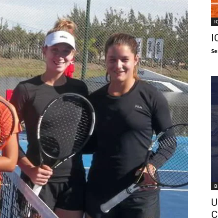
I
I
Se
B
U
C