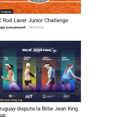
C Uruguay
C Rod Laver Junior Challenge
rgio Goloubintseff
-
06/07/2026
illie Jean King Cup
ruguay disputa la Billie Jean King
up.