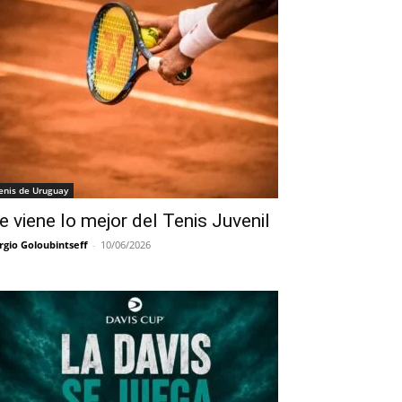
enis de Uruguay
e viene lo mejor del Tenis Juvenil
rgio Goloubintseff
-
10/06/2026