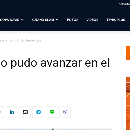
sábado,
COPA DAVIS
GRAND SLAM
FOTOS
VIDEOS
TENIS PLUS
zar en el ITF de Benavides
no pudo avanzar en el