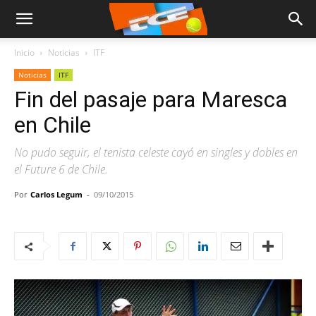
Inicio
Noticias
ITF
Noticias
ITF
Fin del pasaje para Maresca
en Chile
No pudo seguir, el tenista celeste cayó en singles y dobles en
el Future 6 de Chile.
Por
Carlos Legum
-
09/10/2015