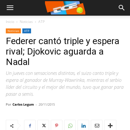
Inicio
Noticias
ATP
Noticias
ATP
Federer cantó triple y espera
rival; Djokovic aguarda a
Nadal
Un jueves con sensaciones distintas, el suizo canto triple y
espera al ganador de Murray-Wawrinka, mientras el serbio
líder del circuito y el mejor del mundo, tuvo que ganar para
pasar a semis.
Por
Carlos Legum
-
20/11/2015