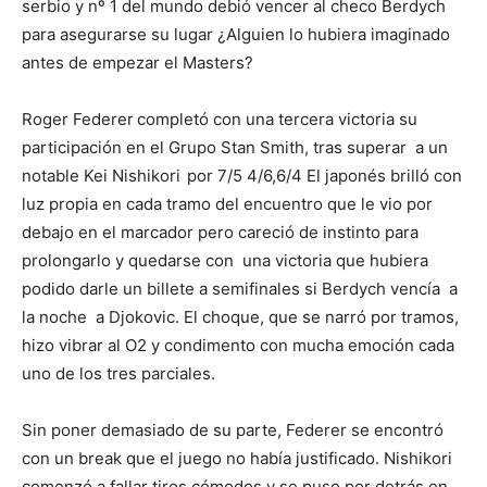
serbio y nº 1 del mundo debió vencer al checo Berdych
para asegurarse su lugar ¿Alguien lo hubiera imaginado
antes de empezar el Masters?
Roger Federer
completó con una tercera victoria su
participación en el Grupo Stan Smith, tras superar a un
notable Kei Nishikori
por 7/5 4/6,6/4
El japonés brilló con
luz propia en cada tramo del encuentro que le vio por
debajo en el marcador pero careció de instinto para
prolongarlo y quedarse con una victoria que hubiera
podido darle un billete a semifinales si Berdych vencía a
la noche a Djokovic. El choque, que se narró por tramos,
hizo vibrar al O2 y condimento con mucha emoción cada
uno de los tres parciales.
Sin poner demasiado de su parte, Federer se encontró
con un break que el juego no había justificado. Nishikori
comenzó a fallar tiros cómodos y se puso por detrás en