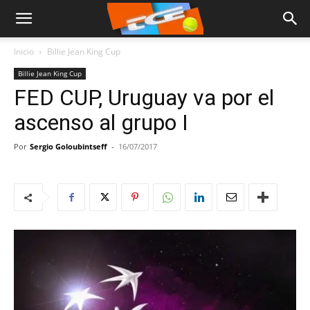
Inicio
Billie Jean King Cup
Billie Jean King Cup
FED CUP, Uruguay va por el
ascenso al grupo I
Por
Sergio Goloubintseff
-
16/07/2017