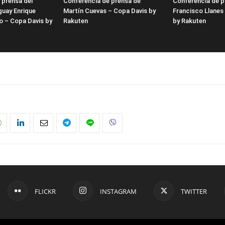
 prensa del
Conferencia de prensa de
Conferencia de p
guay Enrique
Martín Cuevas – Copa Davis by
Francisco Llanes
o – Copa Davis by
Rakuten
by Rakuten
FLICKR
INSTAGRAM
TWITTER