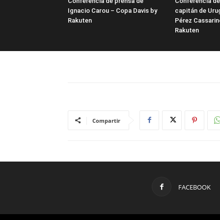
Conferencia de prensa de
Conferencia de
Ignacio Carou – Copa Davis by
capitán de Uru
Rakuten
Pérez Cassarin
Rakuten
Compartir
FACEBOOK