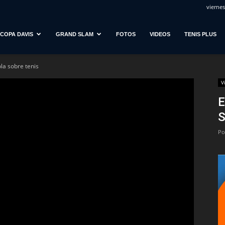
viernes
COPA DAVIS
GRAND SLAM
FOTOS
VIDEOS
TENIS PLUS
la sobre tenis
V
E
S
Po