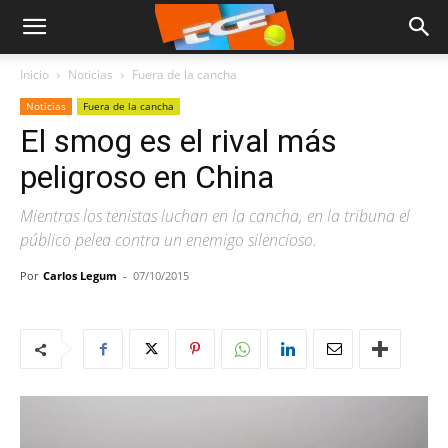
Inicio
Noticias
Fuera de la cancha
Noticias
Fuera de la cancha
El smog es el rival más
peligroso en China
Mientras los tenistas luchan en la cancha, en la tribuna el
público pelea contra un enemigo silencioso.
Por
Carlos Legum
-
07/10/2015