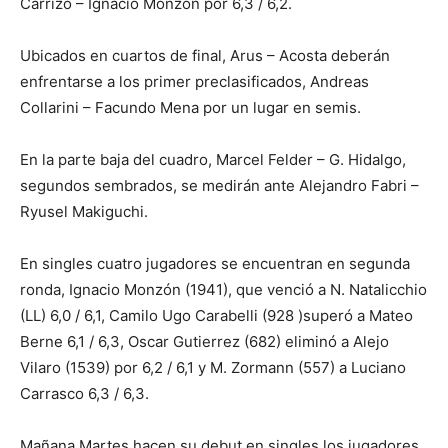
Carrizo – Ignacio Monzón por 6,3 / 6,2.
Ubicados en cuartos de final, Arus – Acosta deberán
enfrentarse a los primer preclasificados, Andreas
Collarini – Facundo Mena por un lugar en semis.
En la parte baja del cuadro, Marcel Felder – G. Hidalgo,
segundos sembrados, se medirán ante Alejandro Fabri –
Ryusel Makiguchi.
En singles cuatro jugadores se encuentran en segunda
ronda, Ignacio Monzón (1941), que venció a N. Natalicchio
(LL) 6,0 / 6,1, Camilo Ugo Carabelli (928 )superó a Mateo
Berne 6,1 / 6,3, Oscar Gutierrez (682) eliminó a Alejo
Vilaro (1539) por 6,2 / 6,1 y M. Zormann (557) a Luciano
Carrasco 6,3 / 6,3.
Mañana Martes hacen su debut en singles los jugadores