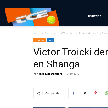
Tenis
PORTADA
Inicio
Noticias
ATP
Victor Troicki derrotó a Pa
con
Noticias
ATP
Victor Troicki d
Estilo
en Shangai
Por
José Luis Damiani
-
13/10/2015
Compartir