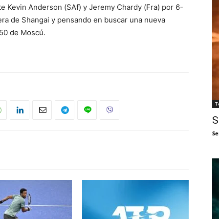
te Kevin Anderson (SAf) y Jeremy Chardy (Fra) por 6-
fuera de Shangai y pensando en buscar una nueva
250 de Moscú.
T
S
Se