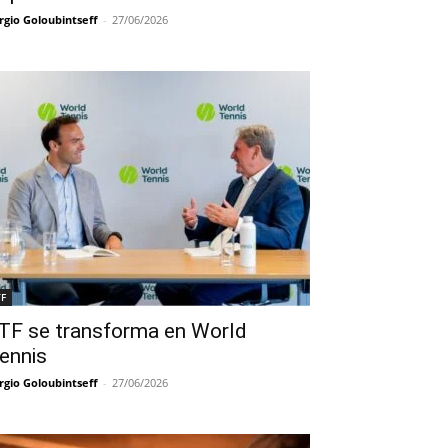
rgio Goloubintseff
-
27/06/2026
TF
TF se transforma en World
ennis
rgio Goloubintseff
-
27/06/2026