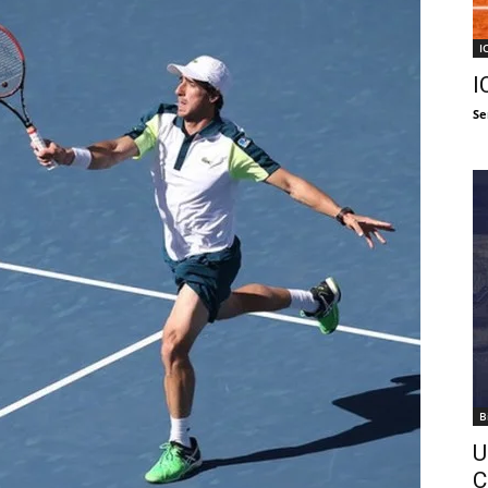
I
I
Se
B
U
C