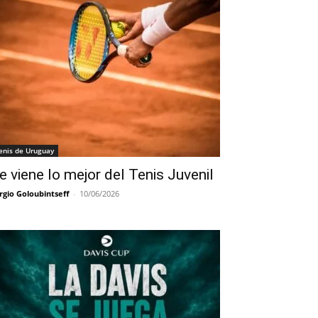
enis de Uruguay
e viene lo mejor del Tenis Juvenil
rgio Goloubintseff
-
10/06/2026