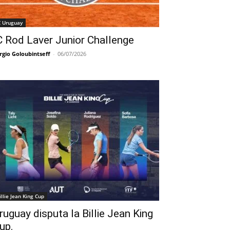
C Uruguay
C Rod Laver Junior Challenge
rgio Goloubintseff
-
06/07/2026
illie Jean King Cup
ruguay disputa la Billie Jean King
up.