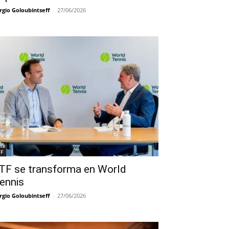
rgio Goloubintseff
-
27/06/2026
TF
TF se transforma en World
ennis
rgio Goloubintseff
-
27/06/2026