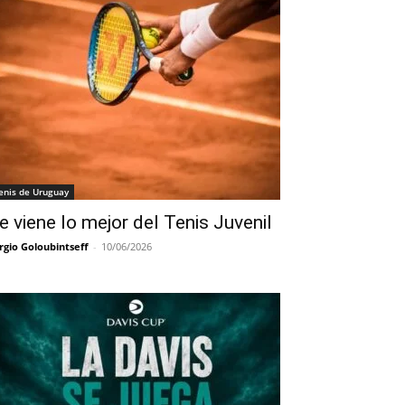
enis de Uruguay
e viene lo mejor del Tenis Juvenil
rgio Goloubintseff
-
10/06/2026