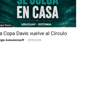
opa Davis
a Copa Davis vuelve al Círculo
rgio Goloubintseff
-
29/05/2026