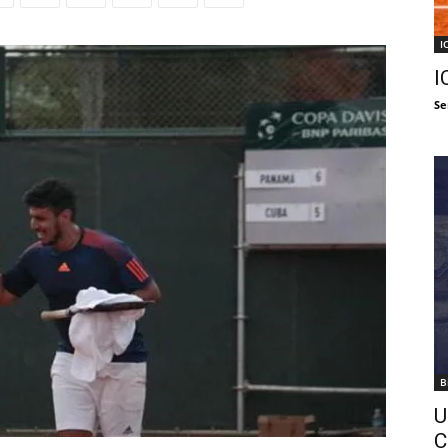
I
I
Se
B
U
C