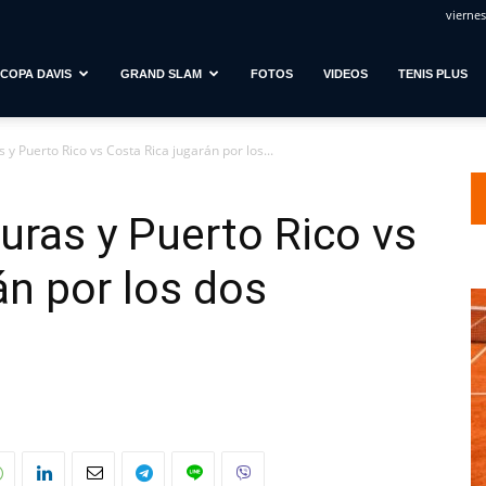
viernes
COPA DAVIS
GRAND SLAM
FOTOS
VIDEOS
TENIS PLUS
y Puerto Rico vs Costa Rica jugarán por los...
ras y Puerto Rico vs
án por los dos