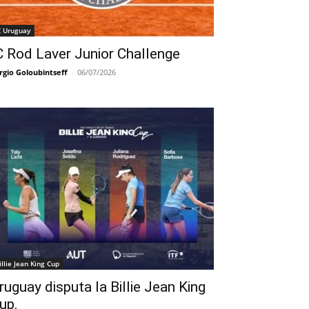
C Uruguay
C Rod Laver Junior Challenge
rgio Goloubintseff
-
06/07/2026
illie Jean King Cup
ruguay disputa la Billie Jean King
up.