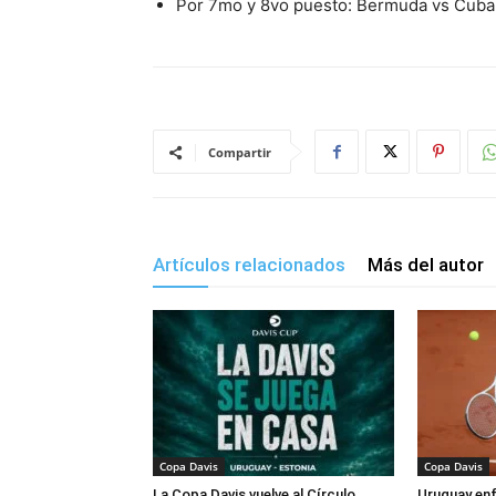
Por 7mo y 8vo puesto: Bermuda vs Cuba
Compartir
Artículos relacionados
Más del autor
Copa Davis
Copa Davis
La Copa Davis vuelve al Círculo
Uruguay enf