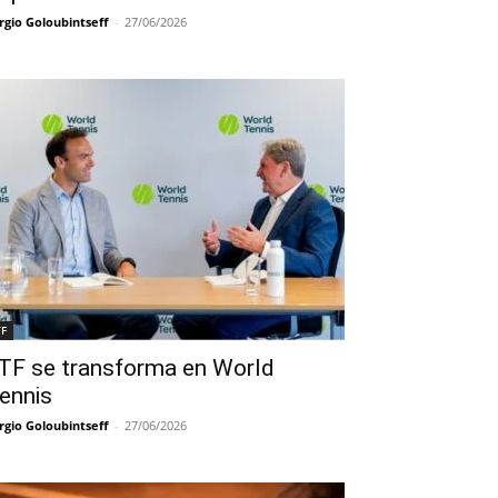
rgio Goloubintseff
-
27/06/2026
TF
TF se transforma en World
ennis
rgio Goloubintseff
-
27/06/2026