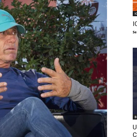
I
I
Se
B
U
C