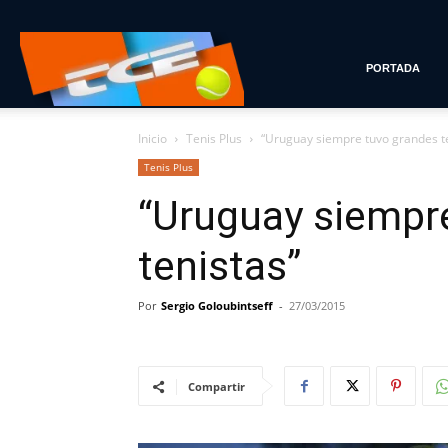
Tenis
PORTADA
Inicio
Tenis Plus
“Uruguay siempre tuvo grandes t
con
Tenis Plus
“Uruguay siempr
Estilo
tenistas”
Por
Sergio Goloubintseff
-
27/03/2015
Compartir