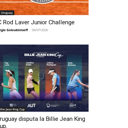
C Uruguay
C Rod Laver Junior Challenge
rgio Goloubintseff
-
06/07/2026
illie Jean King Cup
ruguay disputa la Billie Jean King
up.