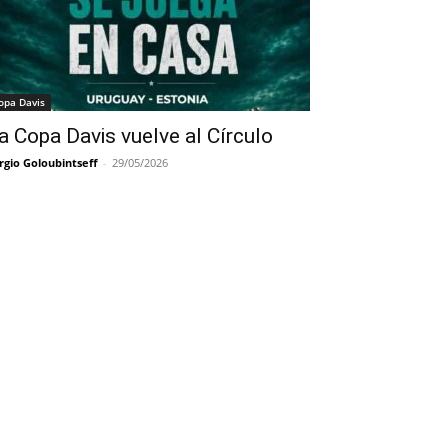
opa Davis
a Copa Davis vuelve al Círculo
rgio Goloubintseff
-
29/05/2026