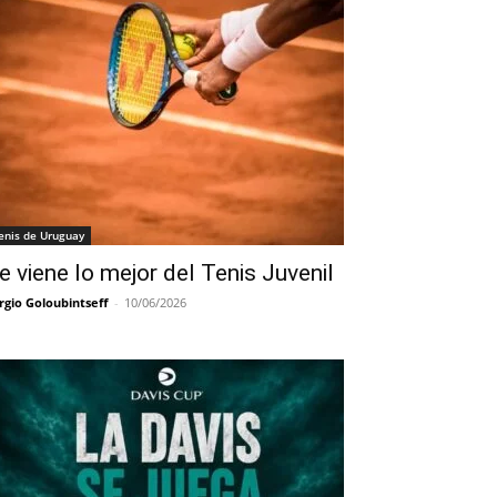
enis de Uruguay
e viene lo mejor del Tenis Juvenil
rgio Goloubintseff
-
10/06/2026