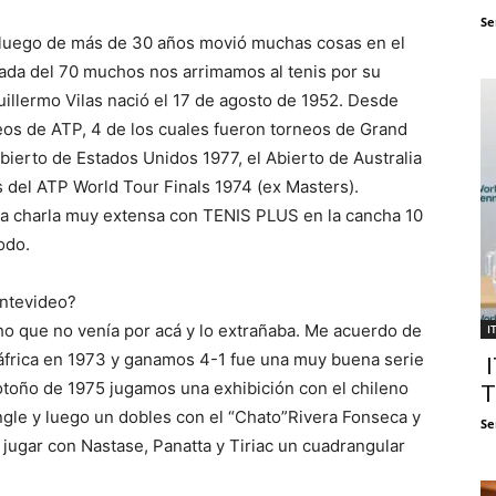
Se
o luego de más de 30 años movió muchas cosas en el
cada del 70 muchos nos arrimamos al tenis por su
uillermo Vilas nació el 17 de agosto de 1952. Desde
neos de ATP, 4 de los cuales fueron torneos de Grand
Abierto de Estados Unidos 1977, el Abierto de Australia
s del ATP World Tour Finals 1974 (ex Masters).
a charla muy extensa con TENIS PLUS en la cancha 10
odo.
ontevideo?
ho que no venía por acá y lo extrañaba. Me acuerdo de
I
áfrica en 1973 y ganamos 4-1 fue una muy buena serie
I
 otoño de 1975 jugamos una exhibición con el chileno
T
gle y luego un dobles con el “Chato”Rivera Fonseca y
Se
jugar con Nastase, Panatta y Tiriac un cuadrangular