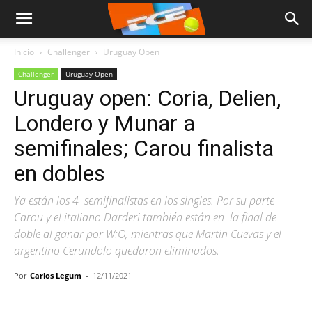
Inicio
Challenger
Uruguay Open
Challenger
Uruguay Open
Uruguay open: Coria, Delien,
Londero y Munar a
semifinales; Carou finalista
en dobles
Ya están los 4 semifinalistas en los singles. Por su parte
Carou y el italiano Darderi también están en la final de
doble al ganar por W:O, mientras que Martin Cuevas y el
argentino Cerundolo quedaron eliminados.
Por
Carlos Legum
-
12/11/2021