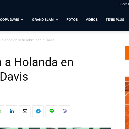
jueves
COPA DAVIS
GRAND SLAM
FOTOS
VIDEOS
TENIS PLUS
Holanda en setiembre por la Davis
a a Holanda en
 Davis