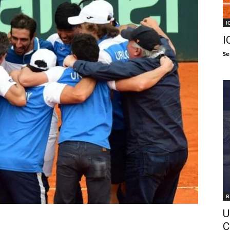
I
I
Se
B
U
C