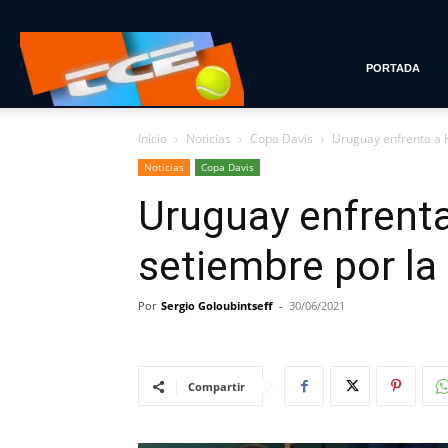
Tenis
PORTADA
Inicio
Noticias
Copa Davis
Uruguay enfrenta a 
con
Noticias
Copa Davis
Uruguay enfrent
Estilo
setiembre por la
Por
Sergio Goloubintseff
-
30/06/2021
Compartir