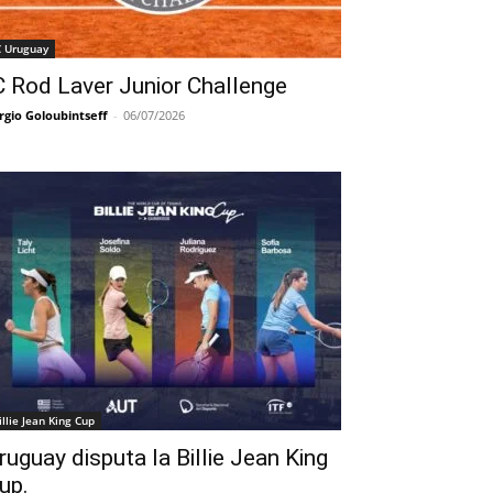
C Uruguay
C Rod Laver Junior Challenge
rgio Goloubintseff
-
06/07/2026
illie Jean King Cup
ruguay disputa la Billie Jean King
up.