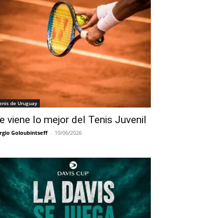
enis de Uruguay
e viene lo mejor del Tenis Juvenil
rgio Goloubintseff
-
10/06/2026