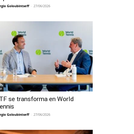
rgio Goloubintseff
-
27/06/2026
TF
TF se transforma en World
ennis
rgio Goloubintseff
-
27/06/2026