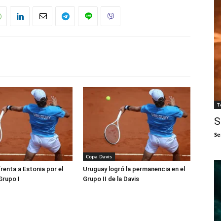
T
S
Se
Copa Davis
renta a Estonia por el
Uruguay logró la permanencia en el
Grupo I
Grupo II de la Davis