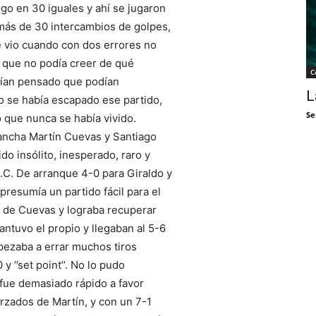
go en 30 iguales y ahí se jugaron
 más de 30 intercambios de golpes,
e vio cuando con dos errores no
, que no podía creer de qué
C
bían pensado que podían
L
 se había escapado ese partido,
Se
 que nunca se había vivido.
cancha Martín Cuevas y Santiago
ido insólito, inesperado, raro y
T.C. De arranque 4-0 para Giraldo y
resumía un partido fácil para el
r de Cuevas y lograba recuperar
antuvo el propio y llegaban al 5-6
pezaba a errar muchos tiros
y ‘’set point’’. No lo pudo
e fue demasiado rápido a favor
rzados de Martín, y con un 7-1