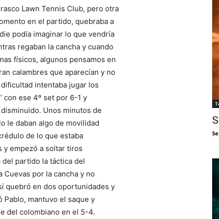
rrasco Lawn Tennis Club, pero otra
mento en el partido, quebraba a
adie podía imaginar lo que vendría
entras regaban la cancha y cuando
mas físicos, algunos pensamos en
ran calambres que aparecían y no
ificultad intentaba jugar los
’ con ese 4º set por 6-1 y
T
y disminuido. Unos minutos de
S
lo le daban algo de movilidad
Se
incrédulo de lo que estaba
 y empezó a soltar tiros
del partido la táctica del
a Cuevas por la cancha y no
 Así quebró en dos oportunidades y
ó Pablo, mantuvo el saque y
ue del colombiano en el 5-4.