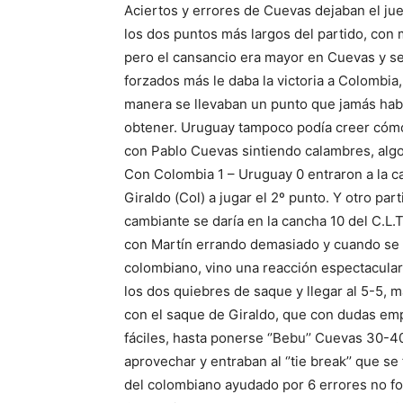
Aciertos y errores de Cuevas dejaban el jue
los dos puntos más largos del partido, con
pero el cansancio era mayor en Cuevas y s
forzados más le daba la victoria a Colombia
manera se llevaban un punto que jamás ha
obtener. Uruguay tampoco podía creer cómo
con Pablo Cuevas sintiendo calambres, algo
Con Colombia 1 – Uruguay 0 entraron a la 
Giraldo (Col) a jugar el 2º punto. Y otro part
cambiante se daría en la cancha 10 del C.L.
con Martín errando demasiado y cuando se p
colombiano, vino una reacción espectacula
los dos quiebres de saque y llegar al 5-5, m
con el saque de Giraldo, que con dudas em
fáciles, hasta ponerse ‘’Bebu’’ Cuevas 30-40 
aprovechar y entraban al ‘’tie break’’ que s
del colombiano ayudado por 6 errores no fo