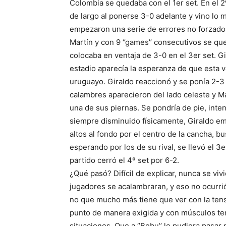
Colombia se quedaba con el 1er set. En el 2
de largo al ponerse 3-0 adelante y vino lo m
empezaron una serie de errores no forzado
Martín y con 9 ‘’games’’ consecutivos se que
colocaba en ventaja de 3-0 en el 3er set. G
estadio aparecía la esperanza de que esta v
uruguayo. Giraldo reaccionó y se ponía 2-3
calambres aparecieron del lado celeste y 
una de sus piernas. Se pondría de pie, inten
siempre disminuido físicamente, Giraldo em
altos al fondo por el centro de la cancha, 
esperando por los de su rival, se llevó el 3
partido cerró el 4º set por 6-2.
¿Qué pasó? Difícil de explicar, nunca se vi
jugadores se acalambraran, y eso no ocurrió 
no que mucho más tiene que ver con la tens
punto de manera exigida y con músculos te
situaciones. Que a ‘’Bebu’’ le pudiera pasa