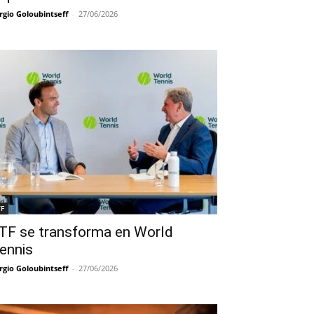
rgio Goloubintseff
-
27/06/2026
TF
TF se transforma en World
ennis
rgio Goloubintseff
-
27/06/2026