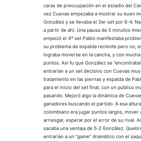
caras de preocupación en el estadio del Ca
vez Cuevas empezaba a mostrar su buen mo
González y se llevaba el 3er set por 6-4. N
a partir de ahí. Una pausa de 5 minutos mi
empezó el 4º set Pablo manifestaba proble
su problema de espalda reciente pero no, e
lograba moverse en la cancha, y con mucha d
puntos. Así fu que González se ‘’encontraba’
entrarían a un set decisivo con Cuevas mu
tratamiento en las piernas y espalda de Pab
para el inicio del set final, con un público 
pasando. Mejoró algo la dinámica de Cuevas
ganadores buscando el partido. A esa altura 
colombiano era jugar puntos largos, mover 
arriesgar, esperar por el error de su rival.
sacaba una ventaja de 5-2 González. Quebr
entrarían a un ‘’game’’ dramático con el saq