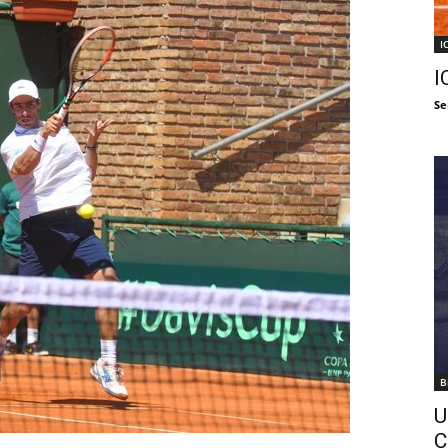
I
I
Se
B
U
C