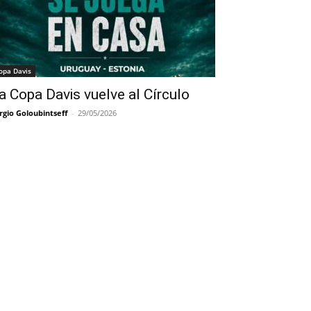
opa Davis
a Copa Davis vuelve al Círculo
rgio Goloubintseff
-
29/05/2026