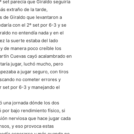
º set parecía que Giraldo seguiría
ás extraño de la tarde,
s de Giraldo que levantaron a
daría con el 2º set por 6-3 y se
iraldo no entendía nada y en el
ez la suerte estaba del lado
 y de manera poco creíble los
Martín Cuevas cayó acalambrado en
taría jugar, luchó mucho, pero
pezaba a jugar seguro, con tiros
buscando no cometer errores y
er set por 6-3 y manejando el
vió una jornada dónde los dos
por bajo rendimiento físico, si
ión nerviosa que hace jugar cada
nsos, y eso provoca estas
r podía esperarse y más cuando no