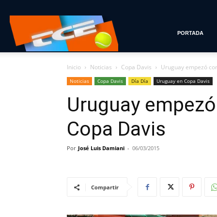
Tenis
PORTADA
Inicio
Noticias
Copa Davis
Uruguay empezó con
con
Noticias
Copa Davis
Día Día
Uruguay en Copa Davis
Uruguay empezó 
Estilo
Copa Davis
Por
José Luis Damiani
-
06/03/2015
Compartir