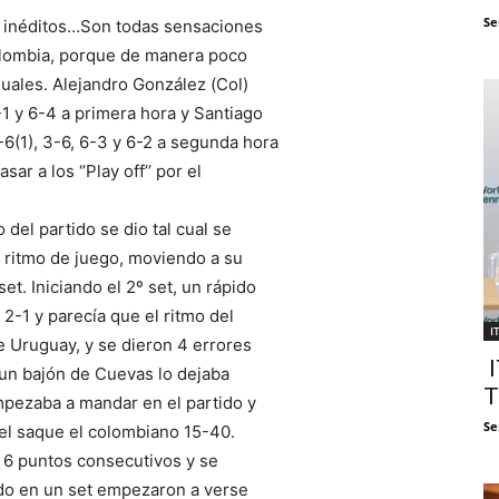
Se
os inéditos…Son todas sensaciones
Colombia, porque de manera poco
duales. Alejandro González (Col)
-1 y 6-4 a primera hora y Santiago
-6(1), 3-6, 6-3 y 6-2 a segunda hora
r a los ‘’Play off’’ por el
o del partido se dio tal cual se
ritmo de juego, moviendo a su
set. Iniciando el 2º set, un rápido
2-1 y parecía que el ritmo del
I
e Uruguay, y se dieron 4 errores
I
un bajón de Cuevas lo dejaba
T
pezaba a mandar en el partido y
Se
el saque el colombiano 15-40.
o 6 puntos consecutivos y se
lado en un set empezaron a verse