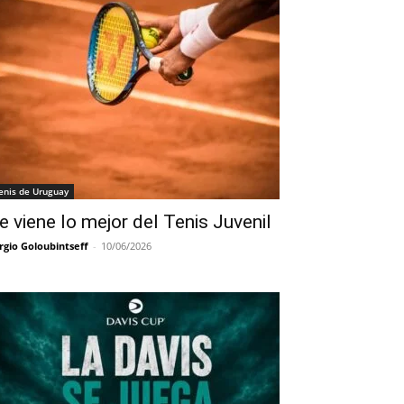
enis de Uruguay
e viene lo mejor del Tenis Juvenil
rgio Goloubintseff
-
10/06/2026