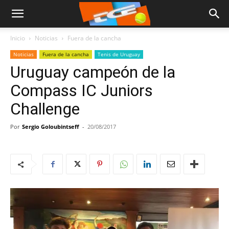
Inicio
Noticias
Fuera de la cancha
Noticias
Fuera de la cancha
Tenis de Uruguay
Uruguay campeón de la
Compass IC Juniors
Challenge
Por
Sergio Goloubintseff
-
20/08/2017