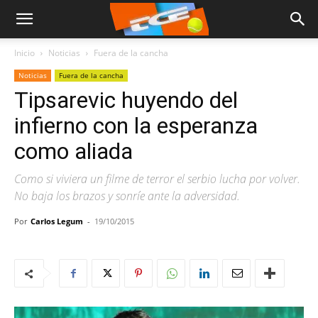
Inicio
Noticias
Fuera de la cancha
Noticias
Fuera de la cancha
Tipsarevic huyendo del
infierno con la esperanza
como aliada
Como si viviera un filme de terror el serbio lucha por volver.
No baja los brazos y sonríe ante la adversidad.
Por
Carlos Legum
-
19/10/2015