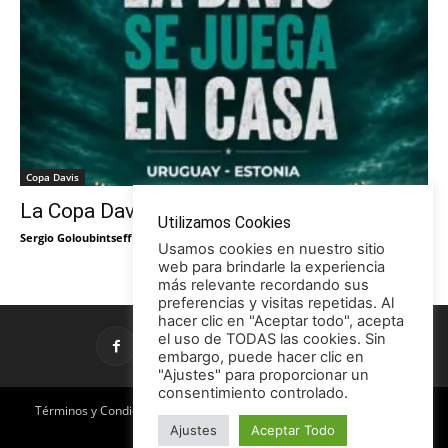
Copa Davis
La Copa Davis vuelve al Círculo
Utilizamos Cookies
Sergio Goloubintseff
-
29/05/2026
Usamos cookies en nuestro sitio
web para brindarle la experiencia
más relevante recordando sus
preferencias y visitas repetidas. Al
hacer clic en "Aceptar todo", acepta
el uso de TODAS las cookies. Sin
embargo, puede hacer clic en
"Ajustes" para proporcionar un
consentimiento controlado.
Términos y Condiciones
Política de Privacidad
Promociones
Ajustes
Aceptar Todo
Publicidad en TCE
Licencia CC