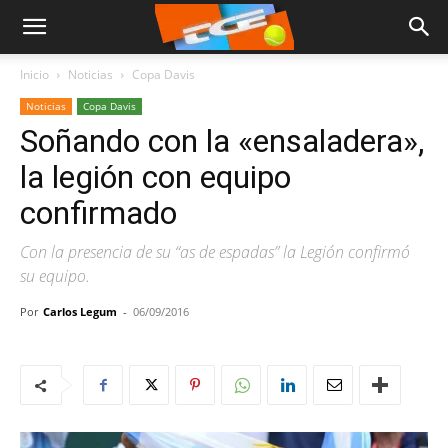
Inicio
Noticias
Copa Davis
Noticias
Copa Davis
Soñando con la «ensaladera»,
la legión con equipo
confirmado
Con la presencia de su “as de espadas” la Legión confirmó
su equipo.
Por
Carlos Legum
-
06/09/2016