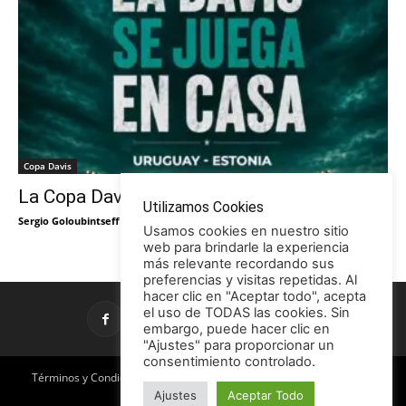
Copa Davis
La Copa Davis vuelve al Círculo
Utilizamos Cookies
Sergio Goloubintseff
-
29/05/2026
Usamos cookies en nuestro sitio
web para brindarle la experiencia
más relevante recordando sus
preferencias y visitas repetidas. Al
hacer clic en "Aceptar todo", acepta
el uso de TODAS las cookies. Sin
embargo, puede hacer clic en
"Ajustes" para proporcionar un
consentimiento controlado.
Términos y Condiciones
Política de Privacidad
Promociones
Ajustes
Aceptar Todo
Publicidad en TCE
Licencia CC