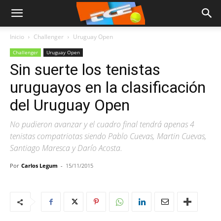
Inicio
Challenger
Uruguay Open
Challenger
Uruguay Open
Sin suerte los tenistas
uruguayos en la clasificación
del Uruguay Open
No pudieron avanzar y el cuadro final tendrá apenas 4
tenistas compatriotas siendo Pablo Cuevas, Martin Cuevas,
Santiago Maresca y Darío Acosta.
Por
Carlos Legum
-
15/11/2015